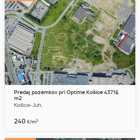
Predaj pozemkov pri Optime Košice 43716
m2
Košice-Juh,
240
2
€/m