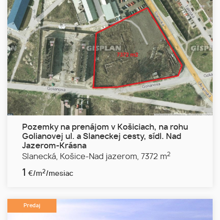
Pozemky na prenájom v Košiciach, na rohu
Golianovej ul. a Slaneckej cesty, sídl. Nad
Jazerom-Krásna
2
Slanecká,
Košice-Nad jazerom,
7372 m
1
2
€/m
/mesiac
Predaj