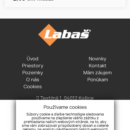
Úvod
Novinky
Priestory
Kontakt
Pozemky
Mám záujem
O nás
Ponúkam
Cookies
Textilná 1, 04012 Košice
+421 915 322 431
Používame cookies
office@lvreality.sk
Súbory cookie a ďalšie technológie sledovania
používame na zlepšenie vášho zážitku z
prehliadania našich webových stránok, na to, aby
sme vám zobrazovali prispôsobený obsah a cielené
reklamy, na analýzu návštevnosti našich webových