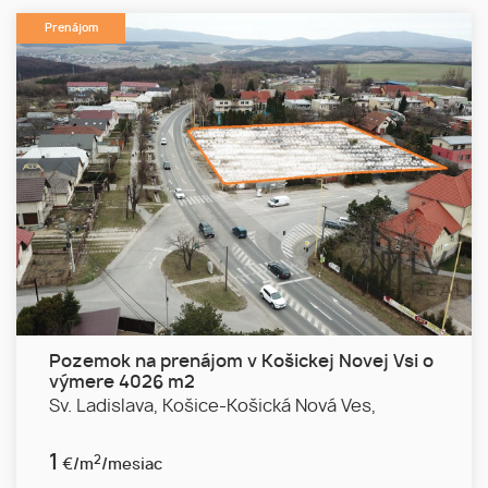
Prenájom
Pozemok na prenájom v Košickej Novej Vsi o
výmere 4026 m2
Sv. Ladislava,
Košice-Košická Nová Ves,
1
2
€/m
/mesiac