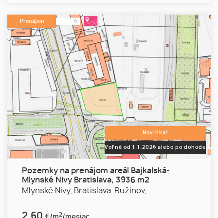
Prenájom
Novinka!
Voľné od 1.1.2026 alebo po dohode
Pozemky na prenájom areál Bajkalská-
Mlynské Nivy Bratislava, 3936 m2
Mlynské Nivy,
Bratislava-Ružinov,
2,60
2
€/m
/mesiac