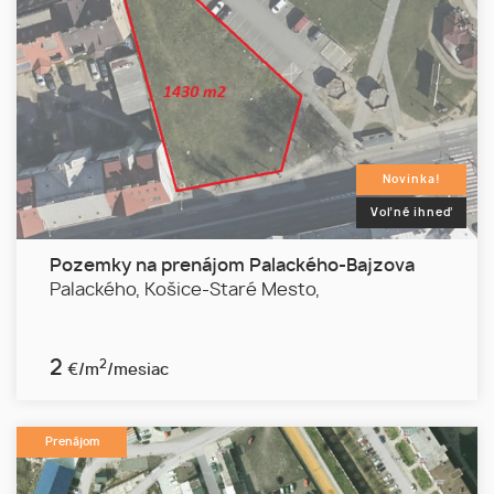
Novinka!
Voľné ihneď
Pozemky na prenájom Palackého-Bajzova
Palackého,
Košice-Staré Mesto,
2
2
€/m
/mesiac
Prenájom