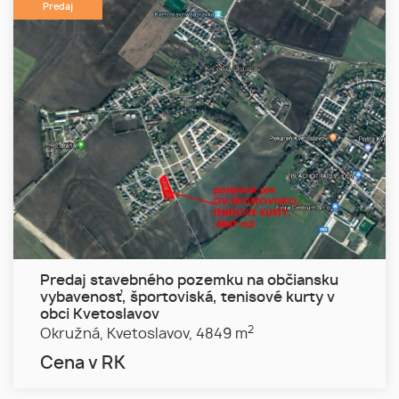
Predaj
Predaj stavebného pozemku na občiansku
vybavenosť, športoviská, tenisové kurty v
obci Kvetoslavov
2
Okružná,
Kvetoslavov,
4849 m
Cena v RK