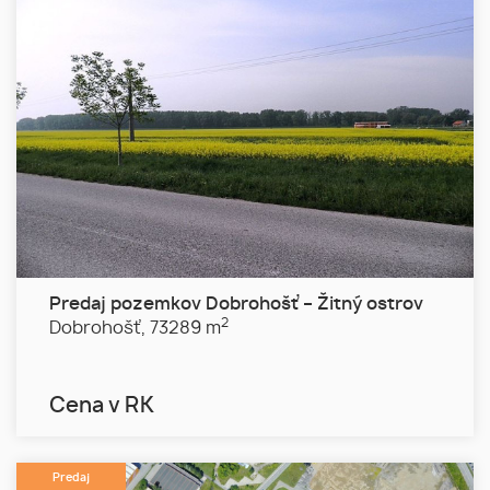
Predaj pozemkov Dobrohošť – Žitný ostrov
2
Dobrohošť,
73289 m
Cena v RK
Predaj