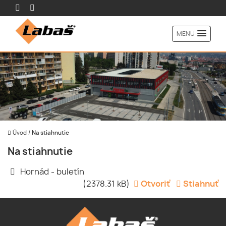
MENU
Úvod
/
Na stiahnutie
Na stiahnutie
Hornád - buletín
(2378.31 kB)
Otvoriť
Stiahnuť