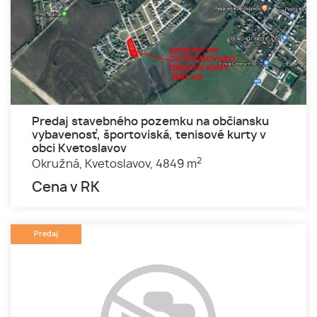
Predaj stavebného pozemku na občiansku
vybavenosť, športoviská, tenisové kurty v
obci Kvetoslavov
2
Okružná,
Kvetoslavov,
4849 m
Cena v RK
Predaj