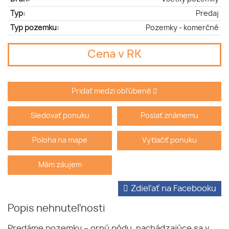
Typ:
Predaj
Typ pozemku:
Pozemky - komerčné
Cena v RK
Pridať medzi obľúbené
Sledovať ponuku
Poslať známemu
Poloha na mape
Vytlačiť ponuku
Mám záujem
Zdieľať na Facebooku
Popis nehnuteľnosti
Predáme pozemky – ornú pôdu, nachádzajúce sa v