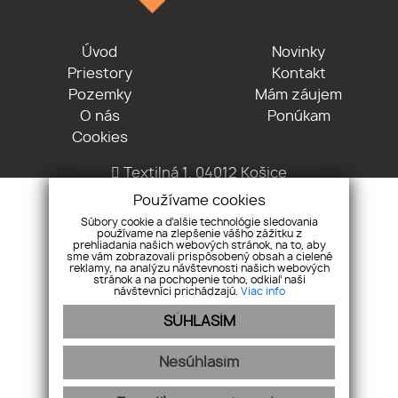
Úvod
Novinky
Priestory
Kontakt
Pozemky
Mám záujem
O nás
Ponúkam
Cookies
Textilná 1, 04012 Košice
+421 915 322 431
Používame cookies
office@lvreality.sk
Súbory cookie a ďalšie technológie sledovania
používame na zlepšenie vášho zážitku z
prehliadania našich webových stránok, na to, aby
sme vám zobrazovali prispôsobený obsah a cielené
reklamy, na analýzu návštevnosti našich webových
stránok a na pochopenie toho, odkiaľ naši
návštevníci prichádzajú.
Viac info
SÚHLASÍM
Pod záštitou
Nesúhlasím
LV reality s.r.o.