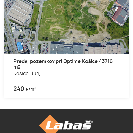
Predaj pozemkov pri Optime Košice 43716
m2
Košice-Juh,
240
2
€/m