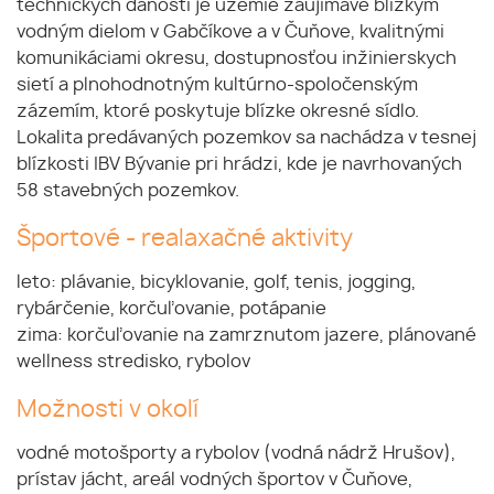
technických daností je územie zaujímavé blízkym
vodným dielom v Gabčíkove a v Čuňove, kvalitnými
komunikáciami okresu, dostupnosťou inžinierskych
sietí a plnohodnotným kultúrno-spoločenským
zázemím, ktoré poskytuje blízke okresné sídlo.
Lokalita predávaných pozemkov sa nachádza v tesnej
blízkosti IBV Bývanie pri hrádzi, kde je navrhovaných
58 stavebných pozemkov.
Športové - realaxačné aktivity
leto: plávanie, bicyklovanie, golf, tenis, jogging,
rybárčenie, korčuľovanie, potápanie
zima: korčuľovanie na zamrznutom jazere, plánované
wellness stredisko, rybolov
Možnosti v okolí
vodné motošporty a rybolov (vodná nádrž Hrušov),
prístav jácht, areál vodných športov v Čuňove,