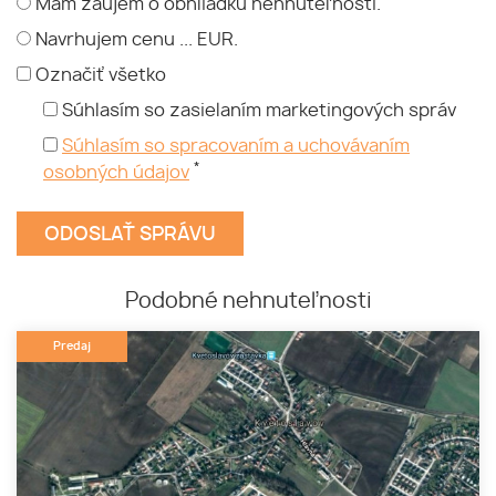
Mám záujem o obhliadku nehnuteľnosti.
Navrhujem cenu ... EUR.
Označiť všetko
Súhlasím so zasielaním marketingových správ
Súhlasím so spracovaním a uchovávaním
*
osobných údajov
Podobné nehnuteľnosti
Predaj