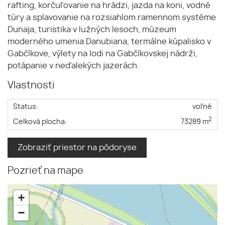
rafting, korčuľovanie na hrádzi, jazda na koni, vodné
túry a splavovanie na rozsiahlom ramennom systéme
Dunaja, turistika v lužných lesoch, múzeum
moderného umenia Danubiana, termálne kúpalisko v
Gabčíkove, výlety na lodi na Gabčíkovskej nádrži,
potápanie v neďalekých jazerách.
Vlastnosti
Status:
voľné
2
Celková plocha:
73289 m
Zobraziť priestor na pôdoryse
Pozrieť na mape
+
−