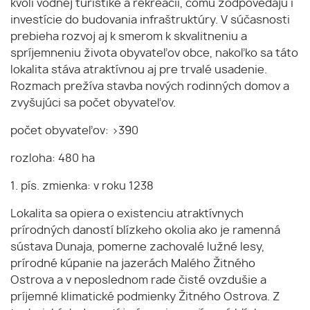
kvôli vodnej turistike a rekreácii, čomu zodpovedajú i
investície do budovania infraštruktúry. V súčasnosti
prebieha rozvoj aj k smerom k skvalitneniu a
spríjemneniu života obyvateľov obce, nakoľko sa táto
lokalita stáva atraktívnou aj pre trvalé usadenie.
Rozmach prežíva stavba nových rodinných domov a
zvyšujúci sa počet obyvateľov.
počet obyvateľov: >390
rozloha: 480 ha
1. pís. zmienka: v roku 1238
Lokalita sa opiera o existenciu atraktívnych
prírodných daností blízkeho okolia ako je ramenná
sústava Dunaja, pomerne zachovalé lužné lesy,
prírodné kúpanie na jazerách Malého Žitného
Ostrova a v neposlednom rade čisté ovzdušie a
príjemné klimatické podmienky Žitného Ostrova. Z