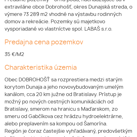
extraviláne obce Dobrohošť, okres Dunajská streda, o
výmere 73 289 m2 vhodné na výstavbu rodinných
domov a rekreácie. Pozemky sú majetkovo
vysporiadané vo vlastníctve spol. LABAŠ s.r.o.
Predajna cena pozemkov
35 €/M2
Charakteristika územia
Obec DOBROHOŠŤ sa rozprestiera medzi starým
korytom Dunaja a jeho novovybudovaným umelým
kanálom, cca 20 km južne od Bratislavy. Prístup je
možný po nových cestných komunikáciách od
Bratislavy, smerom na hranicu s Maďarskom, zo
smeru od Gabčíkova cez hrádzu hydroelektrárne,
alebo preplavením sa kompou od Šamorína.
Región je čoraz častejšie vyhľadávaný, predovšetkým