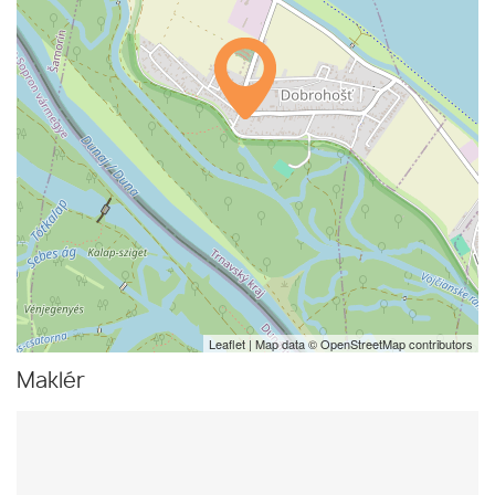
Leaflet
| Map data ©
OpenStreetMap
contributors
Maklér