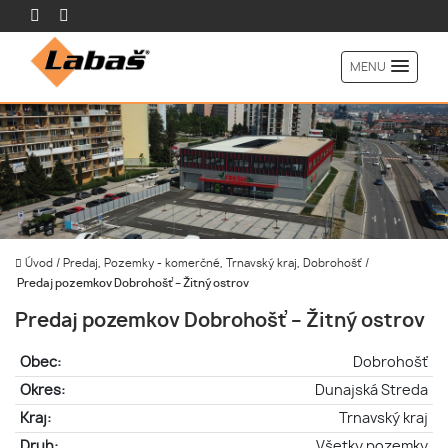
MENU
Úvod
/
Predaj, Pozemky - komerčné, Trnavský kraj, Dobrohošť
/
Predaj pozemkov Dobrohošť – Žitný ostrov
Predaj pozemkov Dobrohošť – Žitný ostrov
Obec:
Dobrohošť
Okres:
Dunajská Streda
Kraj:
Trnavský kraj
Druh:
Všetky pozemky