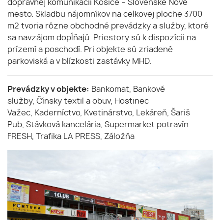
dopravnej komunikácii Košice – Slovenské Nové
mesto. Skladbu nájomníkov na celkovej ploche 3700
m2 tvoria rôzne obchodné prevádzky a služby, ktoré
sa navzájom dopĺňajú. Priestory sú k dispozícii na
prízemí a poschodí. Pri objekte sú zriadené
parkoviská a v blízkosti zastávky MHD.
Prevádzky v objekte:
Bankomat, Bankové
služby, Čínsky textil a obuv, Hostinec
Važec, Kaderníctvo, Kvetinárstvo, Lekáreň, Šariš
Pub, Stávková kancelária, Supermarket potravín
FRESH, Trafika LA PRESS, Záložňa