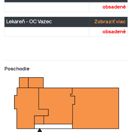
obsadené
Lekáreň - OC Važec
Zobraziť viac
obsadené
Poschodie