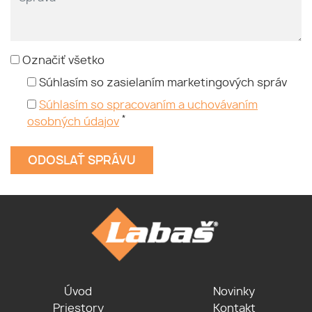
Označiť všetko
Súhlasím so zasielaním marketingových správ
Súhlasím so spracovaním a uchovávaním
*
osobných údajov
Úvod
Novinky
Priestory
Kontakt