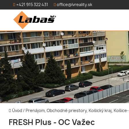
+421 915 322 431
office@lvreality.sk
Úvod
/
Prenájom, Obchodné priestory, Košický kraj, Košic
FRESH Plus - OC Važec