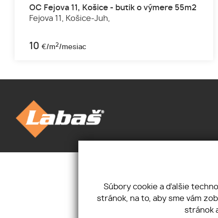
OC Fejova 11, Košice - butik o výmere 55m2
Fejova 11,
Košice-Juh,
10
2
€/m
/mesiac
Úvod
Novinky
Priestory
Kontakt
Pozemky
Mám záujem
Súbory cookie a ďalšie techn
O nás
Ponúkam
stránok, na to, aby sme vám zo
Cookies
stránok 