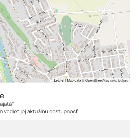
Leaflet
| Map data ©
OpenStreetMap
contributors
me
ajatá?
 vedieť jej aktuálnu dostupnosť.