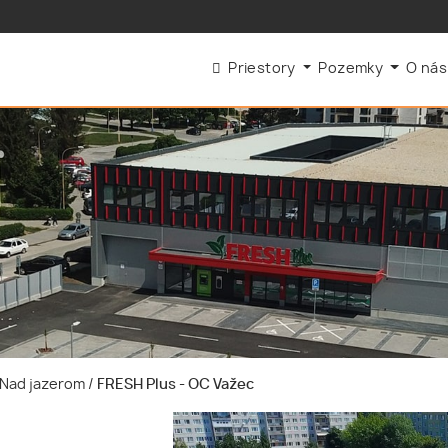
Priestory
Pozemky
O ná
e-Nad jazerom
/
FRESH Plus - OC Važec