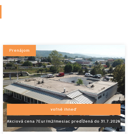
Prenájom
voľné ihneď
Akciová cena 7Eur/m2/mesiac predĺžená do 31.7.2026