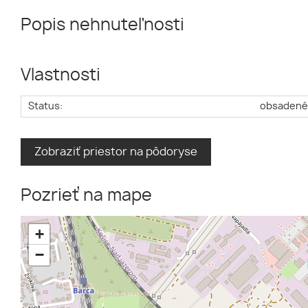
Popis nehnuteľnosti
Vlastnosti
Status:
obsaden
Zobraziť priestor na pôdoryse
Pozrieť na mape
+
−