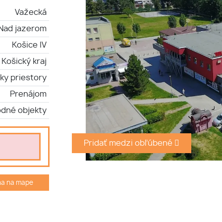
Važecká
Nad jazerom
Košice IV
Košický kraj
ky priestory
Prenájom
dné objekty
Pridať medzi obľúbené
ha na mape