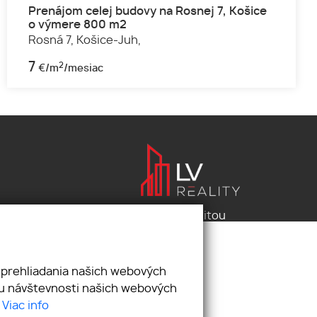
Prenájom celej budovy na Rosnej 7, Košice
o výmere 800 m2
Rosná 7,
Košice-Juh,
7
2
€/m
/mesiac
Pod záštitou
LV reality s.r.o.
 prehliadania našich webových
zu návštevnosti našich webových
.
Viac info