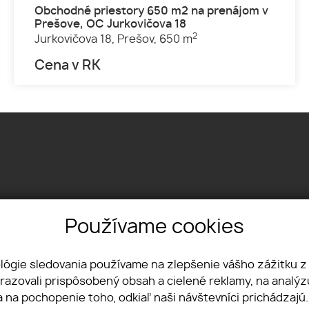
Obchodné priestory 650 m2 na prenájom v
Prešove, OC Jurkovičova 18
2
Jurkovičova 18,
Prešov,
650 m
Cena v RK
Používame cookies
Textilná 1, 04012 Košice
+421 915 322 431
office@lvreality.sk
ológie sledovania používame na zlepšenie vášho zážitku z
brazovali prispôsobený obsah a cielené reklamy, na analý
a na pochopenie toho, odkiaľ naši návštevníci prichádzajú