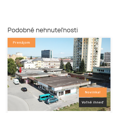
Podobné nehnuteľnosti
Prenájom
Novinka!
Voľné ihneď