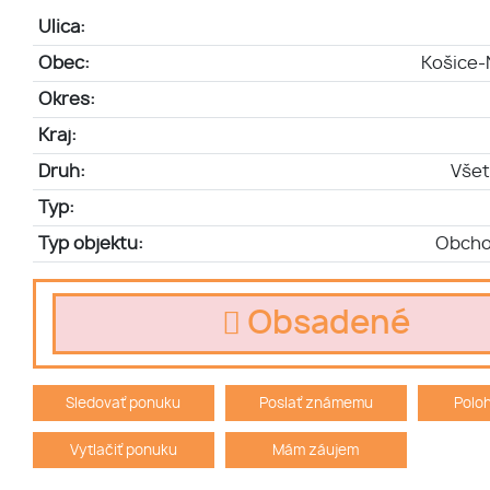
Ulica:
Obec:
Košice-
Okres:
Kraj:
Druh:
Všet
Typ:
Typ objektu:
Obcho
Obsadené
Sledovať ponuku
Poslať známemu
Polo
Vytlačiť ponuku
Mám záujem