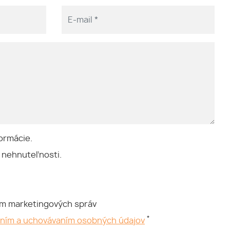
ormácie.
 nehnuteľnosti.
ím marketingových správ
*
aním a uchovávaním osobných údajov