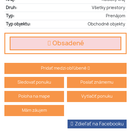
Druh:
Všetky priestory
Typ:
Prenájom
Typ objektu:
Obchodné objekty
Obsadené
Pridať medzi obľúbené
Sledovať ponuku
Poslať známemu
Poloha na mape
Vytlačiť ponuku
Mám záujem
Zdieľať na Facebooku