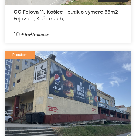
OC Fejova 11, Košice - butik o výmere 55m2
Fejova 11,
Košice-Juh,
10
2
€/m
/mesiac
Prenájom