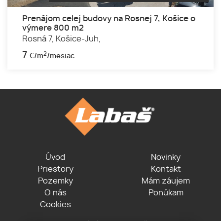
Prenájom celej budovy na Rosnej 7, Košice o
výmere 800 m2
Rosná 7,
Košice-Juh,
7
2
€/m
/mesiac
Úvod
Novinky
Priestory
Kontakt
Pozemky
Mám záujem
O nás
Ponúkam
Cookies