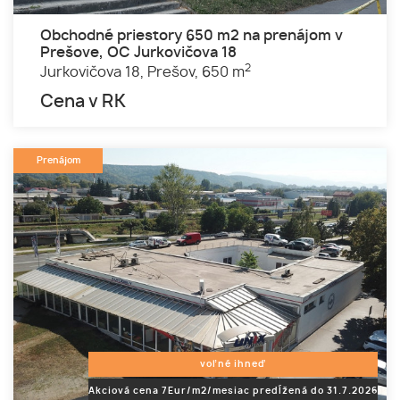
Obchodné priestory 650 m2 na prenájom v
Prešove, OC Jurkovičova 18
2
Jurkovičova 18,
Prešov,
650 m
Cena v RK
Prenájom
voľné ihneď
Akciová cena 7Eur/m2/mesiac predĺžená do 31.7.2026