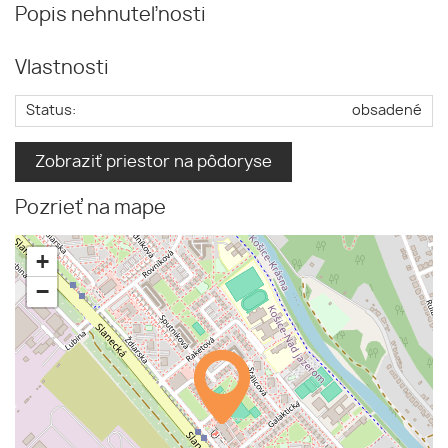
Popis nehnuteľnosti
Vlastnosti
Status:
obsadené
Zobraziť priestor na pôdoryse
Pozrieť na mape
+
−