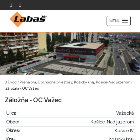
MENU
Úvod
/
Prenájom, Obchodné priestory, Košický kraj, Košice-Nad jazerom
/
Záložňa - OC Važec
Záložňa - OC Važec
Ulica:
Važecká
Obec:
Košice-Nad jazerom
Okres:
Košice IV
Kraj:
Košický kraj