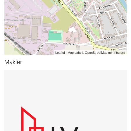
Leaflet
| Map data ©
OpenStreetMap
contributors
Maklér