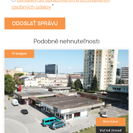
Súhlasím so spracovaním a uchovávaním
*
osobných údajov
Podobné nehnuteľnosti
Prenájom
Novinka!
Voľné ihneď