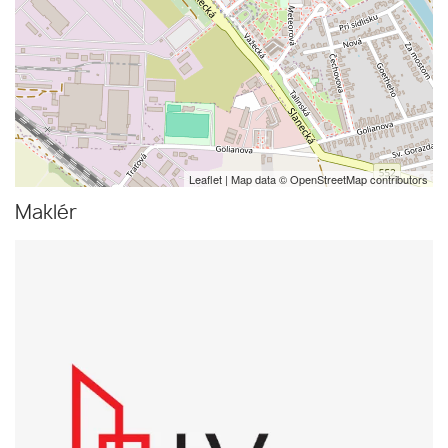
Leaflet
| Map data ©
OpenStreetMap
contributors
Maklér