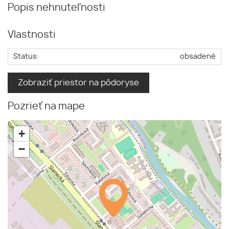
Popis nehnuteľnosti
Vlastnosti
Status:
obsadené
Zobraziť priestor na pôdoryse
Pozrieť na mape
+
−