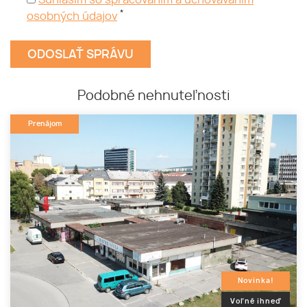
Súhlasím so spracovaním a uchovávaním
*
osobných údajov
Podobné nehnuteľnosti
Prenájom
Novinka!
Voľné ihneď