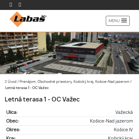
MENU
Úvod
/
Prenájom, Obchodné priestory, Košický kraj, Košice-Nad jazerom
/
Letná terasa 1 - OC Važec
Letná terasa 1 - OC Važec
Ulica:
Važecká
Obec:
Košice-Nad jazerom
Okres:
Košice IV
Kraj:
Košický kraj