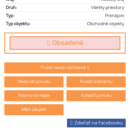
Druh:
Všetky priestory
Typ:
Prenájom
Typ objektu:
Obchodné objekty
Obsadené
Pridať medzi obľúbené
Sledovať ponuku
Poslať známemu
Poloha na mape
Vytlačiť ponuku
Mám záujem
Zdieľať na Facebooku