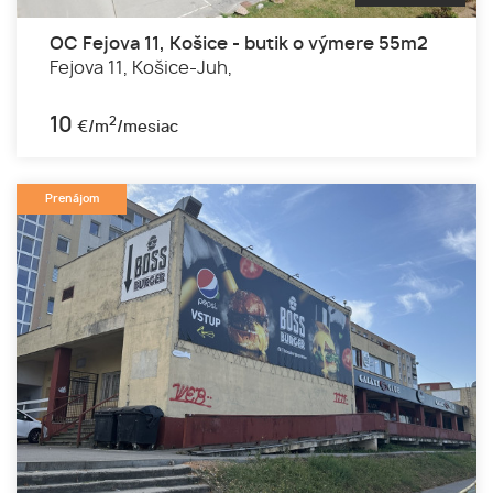
OC Fejova 11, Košice - butik o výmere 55m2
Fejova 11,
Košice-Juh,
10
2
€/m
/mesiac
Prenájom