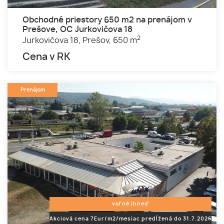
Obchodné priestory 650 m2 na prenájom v
Prešove, OC Jurkovičova 18
2
Jurkovičova 18,
Prešov,
650 m
Cena v RK
Prenájom
voľné ihneď
Akciová cena 7Eur/m2/mesiac predĺžená do 31.7.2026