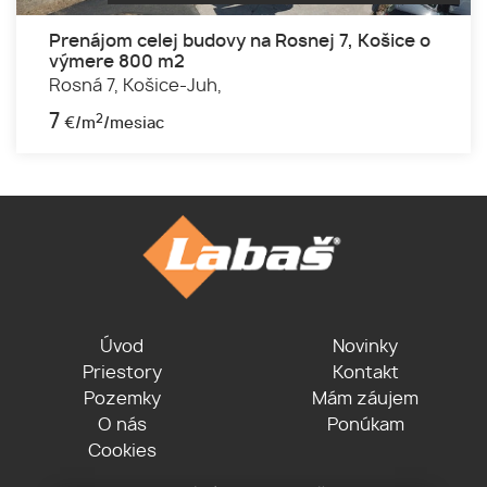
Prenájom celej budovy na Rosnej 7, Košice o
výmere 800 m2
Rosná 7,
Košice-Juh,
7
2
€/m
/mesiac
Úvod
Novinky
Priestory
Kontakt
Pozemky
Mám záujem
O nás
Ponúkam
Cookies