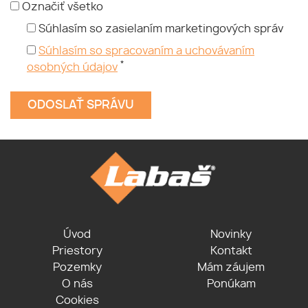
Označiť všetko
Súhlasím so zasielaním marketingových správ
Súhlasím so spracovaním a uchovávaním
*
osobných údajov
Úvod
Novinky
Priestory
Kontakt
Pozemky
Mám záujem
O nás
Ponúkam
Cookies