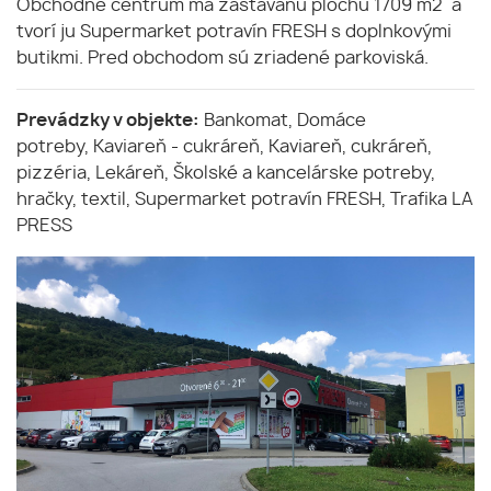
Obchodné centrum má zastavanú plochu 1709 m2 a
tvorí ju Supermarket potravín FRESH s doplnkovými
butikmi. Pred obchodom sú zriadené parkoviská.
Prevádzky v objekte:
Bankomat, Domáce
potreby, Kaviareň - cukráreň, Kaviareň, cukráreň,
pizzéria, Lekáreň, Školské a kancelárske potreby,
hračky, textil, Supermarket potravín FRESH, Trafika LA
PRESS