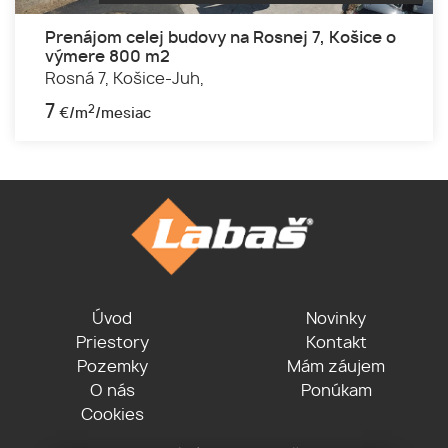
Prenájom celej budovy na Rosnej 7, Košice o
výmere 800 m2
Rosná 7,
Košice-Juh,
7
2
€/m
/mesiac
Úvod
Novinky
Priestory
Kontakt
Pozemky
Mám záujem
O nás
Ponúkam
Cookies