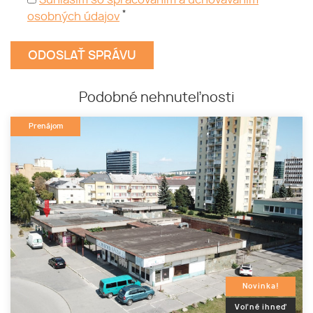
Súhlasím so spracovaním a uchovávaním
*
osobných údajov
Podobné nehnuteľnosti
Prenájom
Novinka!
Voľné ihneď