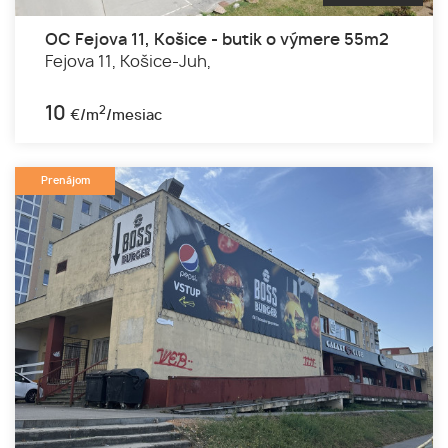
OC Fejova 11, Košice - butik o výmere 55m2
Fejova 11,
Košice-Juh,
10
2
€/m
/mesiac
Prenájom