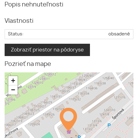
Popis nehnuteľnosti
Vlastnosti
Status:
obsadené
Zobraziť priestor na pôdoryse
Pozrieť na mape
+
−