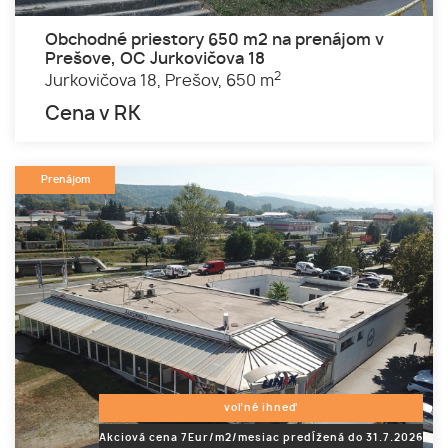
Obchodné priestory 650 m2 na prenájom v
Prešove, OC Jurkovičova 18
2
Jurkovičova 18,
Prešov,
650 m
Cena v RK
Prenájom
voľné ihneď
Akciová cena 7Eur/m2/mesiac predĺžená do 31.7.2026