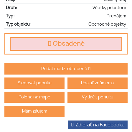
Druh:
Všetky priestory
Typ:
Prenájom
Typ objektu:
Obchodné objekty
Obsadené
Pridať medzi obľúbené
Sledovať ponuku
Poslať známemu
Poloha na mape
Vytlačiť ponuku
Mám záujem
Zdieľať na Facebooku