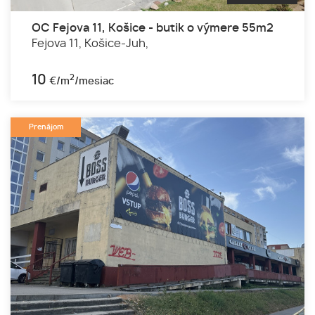
OC Fejova 11, Košice - butik o výmere 55m2
Fejova 11,
Košice-Juh,
10
2
€/m
/mesiac
Prenájom