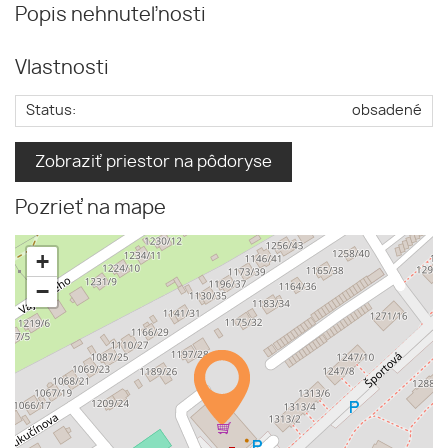
Popis nehnuteľnosti
Vlastnosti
Status:
obsadené
Zobraziť priestor na pôdoryse
Pozrieť na mape
+
−