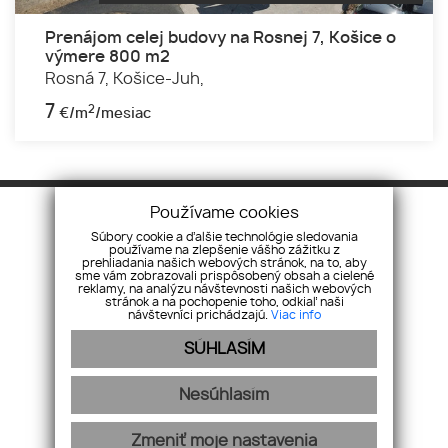
Prenájom celej budovy na Rosnej 7, Košice o
výmere 800 m2
Rosná 7,
Košice-Juh,
7
2
€/m
/mesiac
Používame cookies
Súbory cookie a ďalšie technológie sledovania
používame na zlepšenie vášho zážitku z
prehliadania našich webových stránok, na to, aby
sme vám zobrazovali prispôsobený obsah a cielené
reklamy, na analýzu návštevnosti našich webových
stránok a na pochopenie toho, odkiaľ naši
návštevníci prichádzajú.
Viac info
Úvod
Novinky
Priestory
Kontakt
SÚHLASÍM
Pozemky
Mám záujem
O nás
Ponúkam
Nesúhlasím
Cookies
Zmeniť moje nastavenia