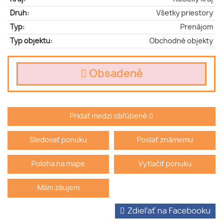
Druh:
Všetky priestory
Typ:
Prenájom
Typ objektu:
Obchodné objekty
Obsadené
Pridať medzi obľúbené
Sledovať ponuku
Poslať známemu
Poloha na mape
Vytlačiť ponuku
Mám záujem
Zdieľať na Facebooku