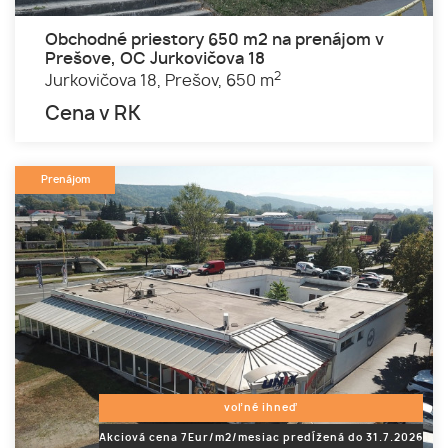
Obchodné priestory 650 m2 na prenájom v
Prešove, OC Jurkovičova 18
2
Jurkovičova 18,
Prešov,
650 m
Cena v RK
Prenájom
voľné ihneď
Akciová cena 7Eur/m2/mesiac predĺžená do 31.7.2026