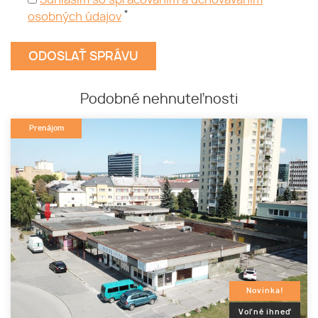
Súhlasím so spracovaním a uchovávaním
*
osobných údajov
Podobné nehnuteľnosti
Prenájom
Novinka!
Voľné ihneď