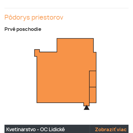
Pôdorys priestorov
Prvé poschodie
Kvetinárstvo - OC Lidické
Zobraziť viac