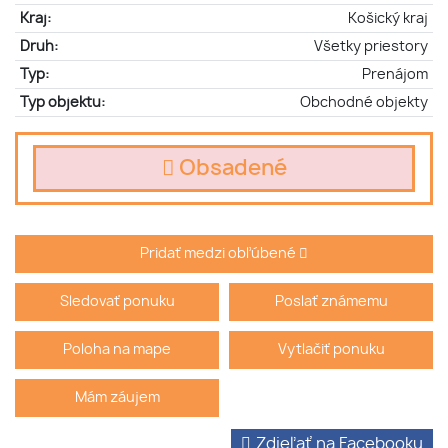
Kraj:
Košický kraj
Druh:
Všetky priestory
Typ:
Prenájom
Typ objektu:
Obchodné objekty
Obsadené
Pridať medzi obľúbené
Sledovať ponuku
Poslať známemu
Poloha na mape
Vytlačiť ponuku
Mám záujem
Zdieľať na Facebooku