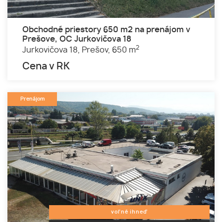
Obchodné priestory 650 m2 na prenájom v
Prešove, OC Jurkovičova 18
2
Jurkovičova 18,
Prešov,
650 m
Cena v RK
Prenájom
voľné ihneď