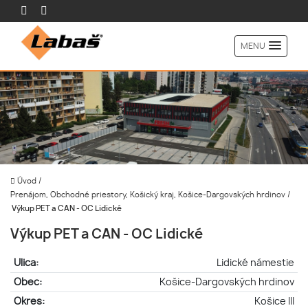
MENU
Úvod
/
Prenájom, Obchodné priestory, Košický kraj, Košice-Dargovských hrdinov
/
Výkup PET a CAN - OC Lidické
Výkup PET a CAN - OC Lidické
Ulica:
Lidické námestie
Obec:
Košice-Dargovských hrdinov
Okres:
Košice III