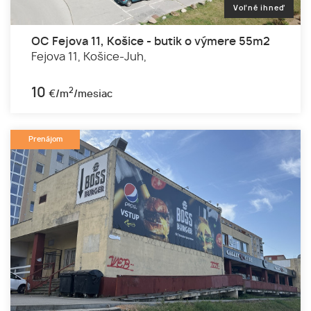
Voľné ihneď
OC Fejova 11, Košice - butik o výmere 55m2
Fejova 11,
Košice-Juh,
10
2
€/m
/mesiac
Prenájom