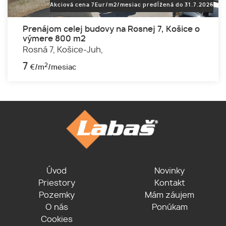
Akciová cena 7Eur/m2/mesiac predĺžená do 31.7.2026
Prenájom celej budovy na Rosnej 7, Košice o
výmere 800 m2
Rosná 7,
Košice-Juh,
7
2
€/m
/mesiac
Úvod
Novinky
Priestory
Kontakt
Pozemky
Mám záujem
O nás
Ponúkam
Cookies