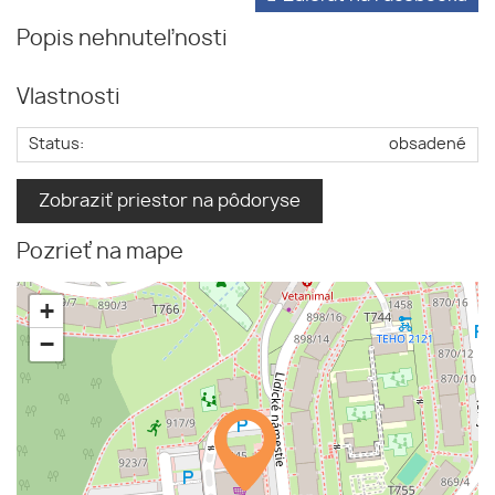
Popis nehnuteľnosti
Vlastnosti
Status:
obsadené
Zobraziť priestor na pôdoryse
Pozrieť na mape
+
−