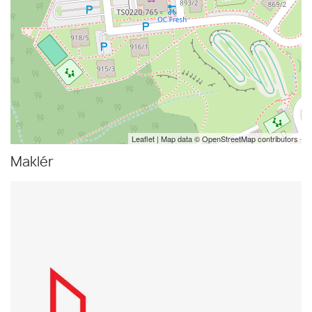
Leaflet
| Map data ©
OpenStreetMap
contributors
Maklér