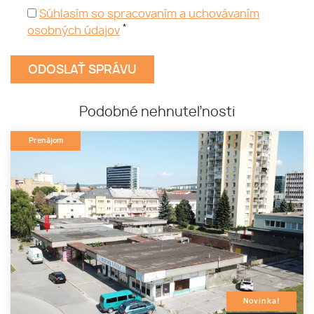
Súhlasím so spracovaním a uchovávaním
*
osobných údajov
Podobné nehnuteľnosti
Prenájom
Novinka!