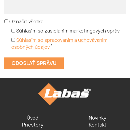
Označiť všetko
Súhlasím so zasielaním marketingových správ
Súhlasím so spracovaním a uchovávaním
*
osobných údajov
Úvod
Novinky
Priestory
Kontakt