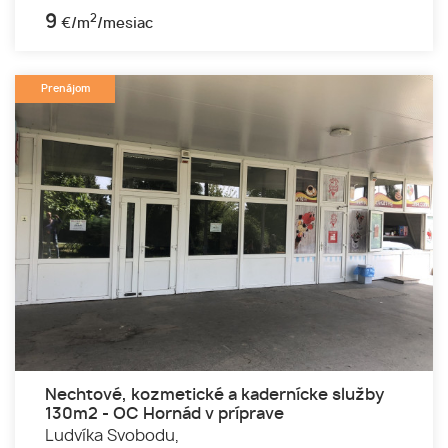
9
2
€/m
/mesiac
Prenájom
Nechtové, kozmetické a kadernícke služby
130m2 - OC Hornád v príprave
Ludvíka Svobodu,