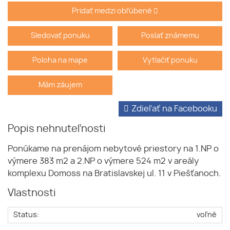
Pridať medzi obľúbené
Sledovať ponuku
Poslať známemu
Poloha na mape
Vytlačiť ponuku
Mám záujem
Zdieľať na Facebooku
Popis nehnuteľnosti
Ponúkame na prenájom nebytové priestory na 1.NP o
výmere 383 m2 a 2.NP o výmere 524 m2 v areály
komplexu Domoss na Bratislavskej ul. 11 v Piešťanoch.
Vlastnosti
Status:
voľné