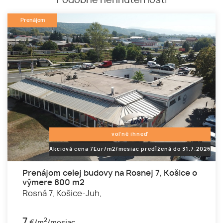
Podobné nehnuteľnosti
Prenájom
voľné ihneď
Akciová cena 7Eur/m2/mesiac predĺžená do 31.7.2026
Prenájom celej budovy na Rosnej 7, Košice o
výmere 800 m2
Rosná 7,
Košice-Juh,
7
2
€/m
/mesiac