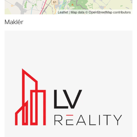
Leaflet
| Map data ©
OpenStreetMap
contributors
Maklér