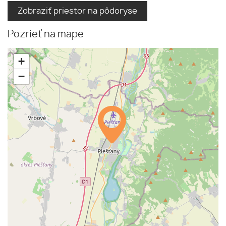
Zobraziť priestor na pôdoryse
Pozrieť na mape
+
−