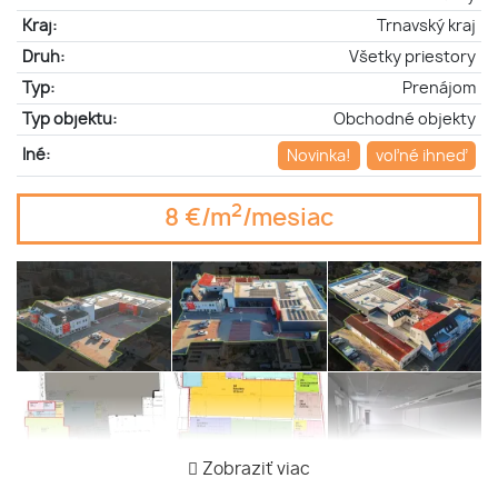
Kraj:
Trnavský kraj
Druh:
Všetky priestory
Typ:
Prenájom
Typ objektu:
Obchodné objekty
Iné:
Novinka!
voľné ihneď
2
8 €/m
/mesiac
Zobraziť viac