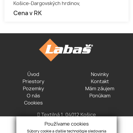
Košice-Dargovských hrdinov,
Cena v RK
Úvod
Novinky
Priestory
Kontakt
Pozemky
Mám záujem
O nás
Ponúkam
Cookies
Textilná 1, 04012 Košice
+421 915 322 431
Používame cookies
office@lvreality.sk
Súbory cookie a ďalšie technológie sledovania