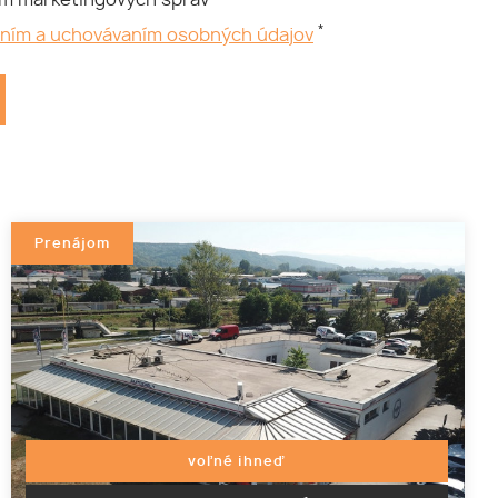
*
aním a uchovávaním osobných údajov
Prenájom
voľné ihneď