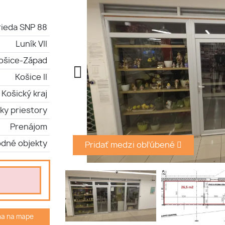
rieda SNP 88
Luník VII
ošice-Západ
Košice II
Košický kraj
ky priestory
Prenájom
dné objekty
Pridať medzi obľúbené
ha na mape