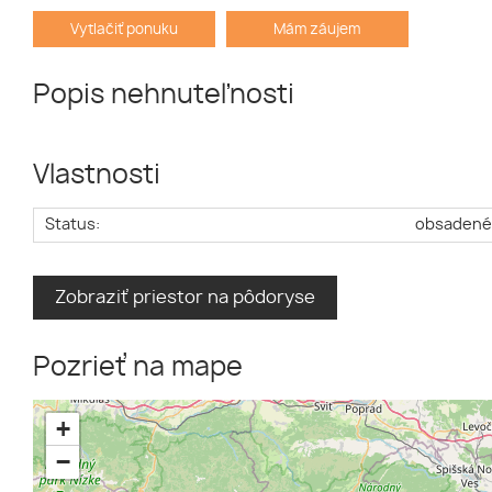
Vytlačiť ponuku
Mám záujem
Popis nehnuteľnosti
Vlastnosti
Status:
obsaden
Zobraziť priestor na pôdoryse
Pozrieť na mape
+
−