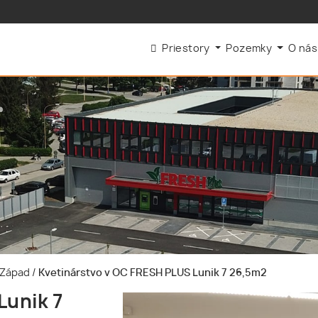
Priestory
Pozemky
O ná
e-Západ
/
Kvetinárstvo v OC FRESH PLUS Lunik 7 26,5m2
Lunik 7