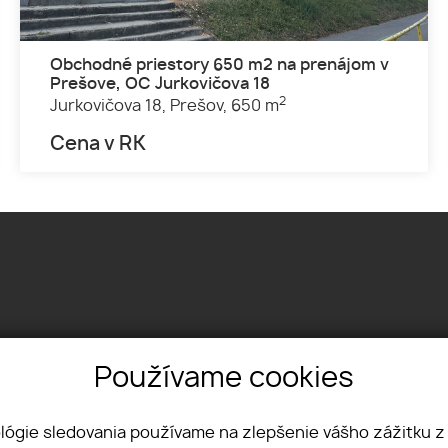
Obchodné priestory 650 m2 na prenájom v
Prešove, OC Jurkovičova 18
2
Jurkovičova 18,
Prešov,
650 m
Cena v RK
Používame cookies
Textilná 1, 04012 Košice
+421 915 322 431
office@lvreality.sk
ológie sledovania používame na zlepšenie vášho zážitku z