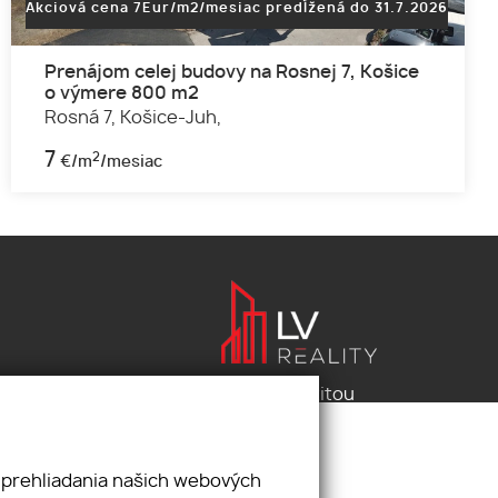
Akciová cena 7Eur/m2/mesiac predĺžená do 31.7.2026
Prenájom celej budovy na Rosnej 7, Košice
o výmere 800 m2
Rosná 7,
Košice-Juh,
7
2
€/m
/mesiac
Pod záštitou
LV reality s.r.o.
 prehliadania našich webových