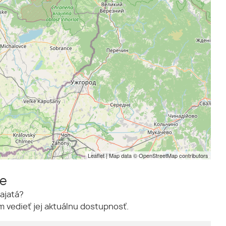
Leaflet
| Map data ©
OpenStreetMap
contributors
me
ajatá?
 vedieť jej aktuálnu dostupnosť.