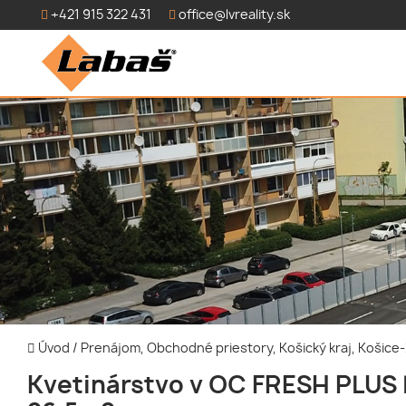
+421 915 322 431
office@lvreality.sk
Úvod
/
Prenájom, Obchodné priestory, Košický kraj, Košic
Kvetinárstvo v OC FRESH PLUS 