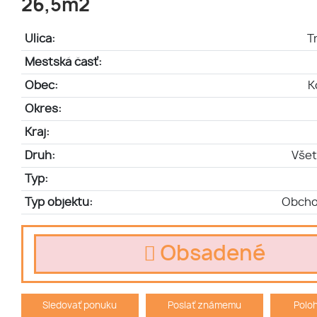
26,5m2
Ulica:
T
Mestská časť:
Obec:
K
Okres:
Kraj:
Druh:
Všet
Typ:
Typ objektu:
Obcho
Obsadené
Sledovať ponuku
Poslať známemu
Polo