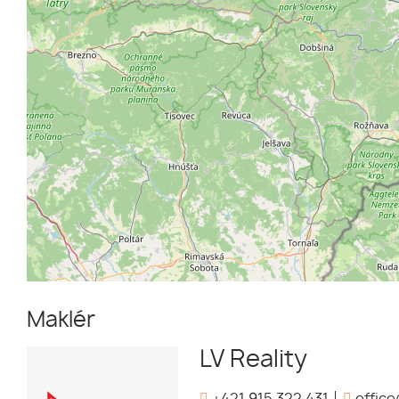
Maklér
LV Reality
+421 915 322 431
office