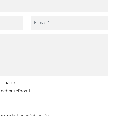
ormácie.
 nehnuteľnosti.
ím marketingových správ