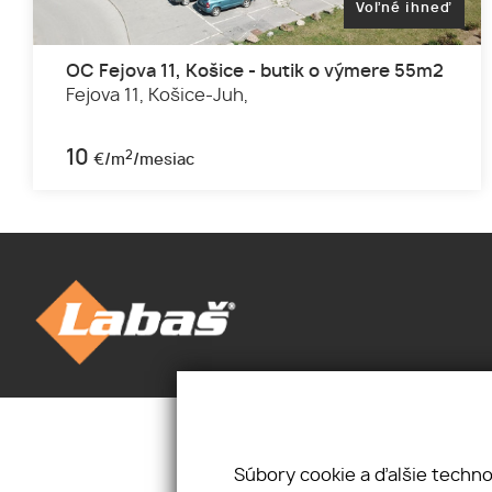
Voľné ihneď
OC Fejova 11, Košice - butik o výmere 55m2
Fejova 11,
Košice-Juh,
10
2
€/m
/mesiac
Úvod
Novinky
Priestory
Kontakt
Pozemky
Mám záujem
Súbory cookie a ďalšie techn