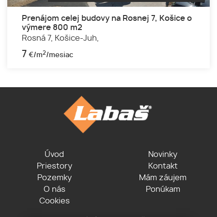
Prenájom celej budovy na Rosnej 7, Košice o
výmere 800 m2
Rosná 7,
Košice-Juh,
7
2
€/m
/mesiac
Úvod
Novinky
Priestory
Kontakt
Pozemky
Mám záujem
O nás
Ponúkam
Cookies