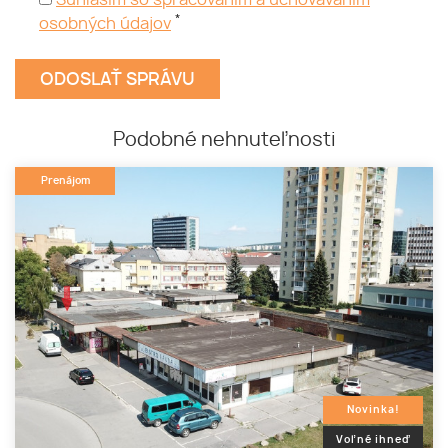
Súhlasím so spracovaním a uchovávaním
*
osobných údajov
Podobné nehnuteľnosti
Prenájom
Novinka!
Voľné ihneď