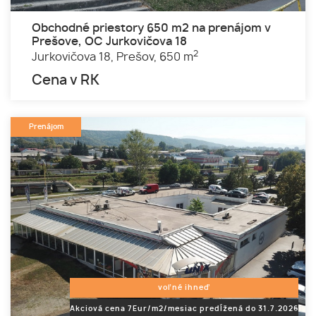
Obchodné priestory 650 m2 na prenájom v
Prešove, OC Jurkovičova 18
2
Jurkovičova 18,
Prešov,
650 m
Cena v RK
Prenájom
voľné ihneď
Akciová cena 7Eur/m2/mesiac predĺžená do 31.7.2026