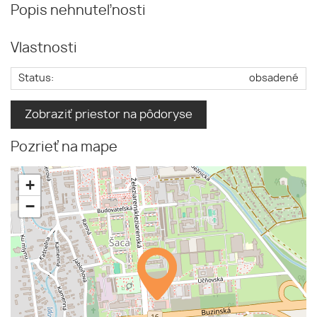
Popis nehnuteľnosti
Vlastnosti
Status:
obsadené
Zobraziť priestor na pôdoryse
Pozrieť na mape
+
−