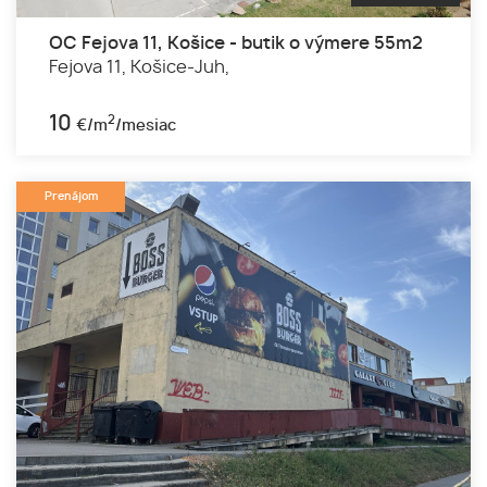
OC Fejova 11, Košice - butik o výmere 55m2
Fejova 11,
Košice-Juh,
10
2
€/m
/mesiac
Prenájom