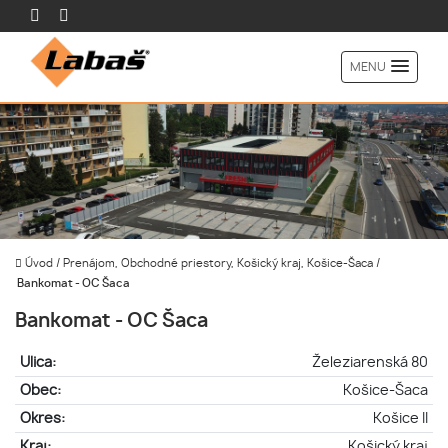
MENU
Úvod
/
Prenájom, Obchodné priestory, Košický kraj, Košice-Šaca
/
Bankomat - OC Šaca
Bankomat - OC Šaca
Ulica:
Železiarenská 80
Obec:
Košice-Šaca
Okres:
Košice II
Kraj:
Košický kraj