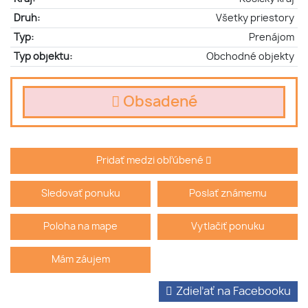
Druh:
Všetky priestory
Typ:
Prenájom
Typ objektu:
Obchodné objekty
Obsadené
Pridať medzi obľúbené
Sledovať ponuku
Poslať známemu
Poloha na mape
Vytlačiť ponuku
Mám záujem
Zdieľať na Facebooku