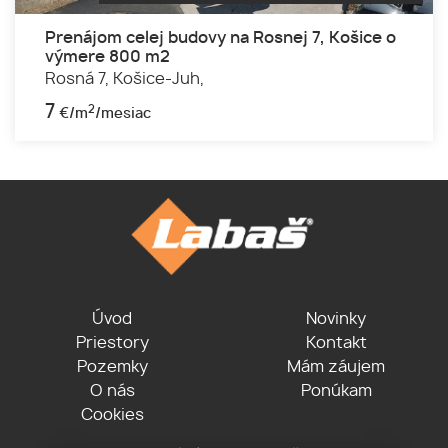
Prenájom celej budovy na Rosnej 7, Košice o
výmere 800 m2
Rosná 7,
Košice-Juh,
7
2
€/m
/mesiac
Úvod
Novinky
Priestory
Kontakt
Pozemky
Mám záujem
O nás
Ponúkam
Cookies