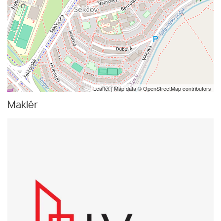
Leaflet
| Map data ©
OpenStreetMap
contributors
Maklér