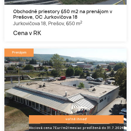
Obchodné priestory 650 m2 na prenájom v
Prešove, OC Jurkovičova 18
2
Jurkovičova 18,
Prešov,
650 m
Cena v RK
Prenájom
voľné ihneď
Akciová cena 7Eur/m2/mesiac predĺžená do 31.7.2026