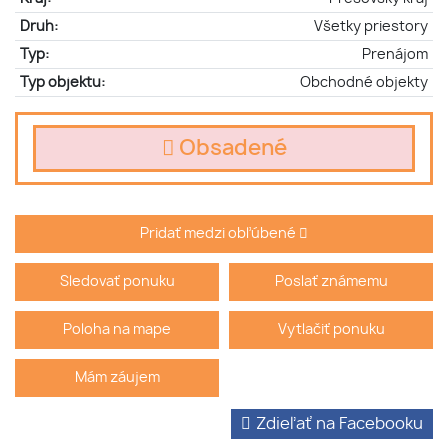
Druh:
Všetky priestory
Typ:
Prenájom
Typ objektu:
Obchodné objekty
Obsadené
Pridať medzi obľúbené
Sledovať ponuku
Poslať známemu
Poloha na mape
Vytlačiť ponuku
Mám záujem
Zdieľať na Facebooku