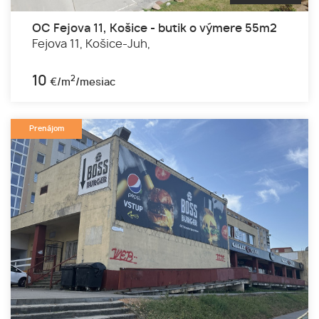
OC Fejova 11, Košice - butik o výmere 55m2
Fejova 11,
Košice-Juh,
10
2
€/m
/mesiac
Prenájom