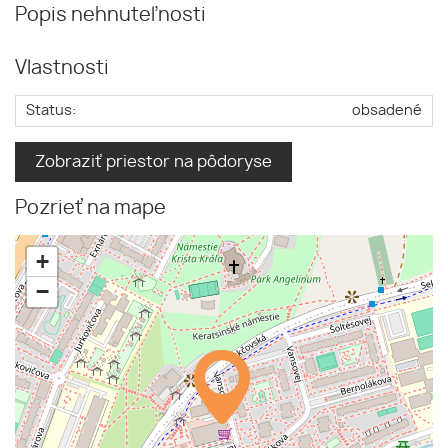
Popis nehnuteľnosti
Vlastnosti
Status:
obsadené
Zobraziť priestor na pôdoryse
Pozrieť na mape
+
−