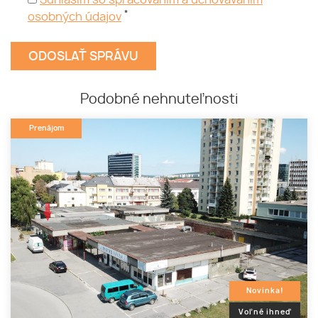
Súhlasím so spracovaním a uchovávaním
*
osobných údajov
Podobné nehnuteľnosti
Prenájom
Novinka!
Voľné ihneď