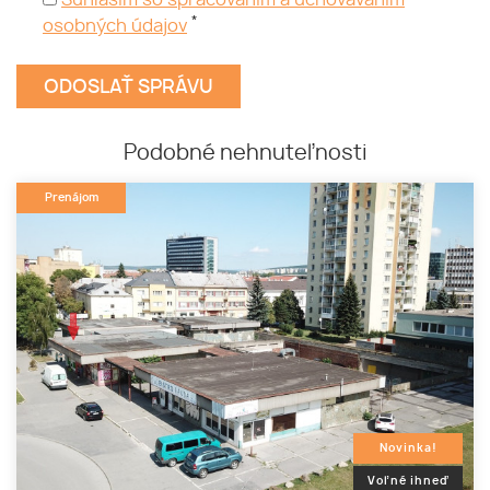
Súhlasím so spracovaním a uchovávaním
*
osobných údajov
Podobné nehnuteľnosti
Prenájom
Novinka!
Voľné ihneď