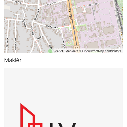
Leaflet
| Map data ©
OpenStreetMap
contributors
Maklér