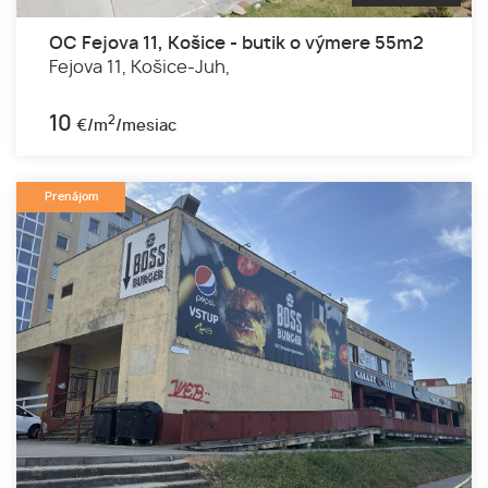
OC Fejova 11, Košice - butik o výmere 55m2
Fejova 11,
Košice-Juh,
10
2
€/m
/mesiac
Prenájom