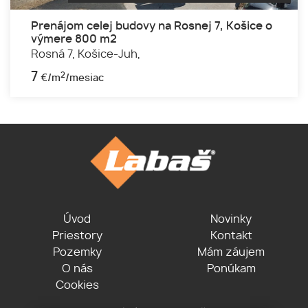
Prenájom celej budovy na Rosnej 7, Košice o
výmere 800 m2
Rosná 7,
Košice-Juh,
7
2
€/m
/mesiac
Úvod
Novinky
Priestory
Kontakt
Pozemky
Mám záujem
O nás
Ponúkam
Cookies