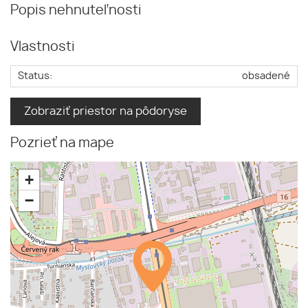
Popis nehnuteľnosti
Vlastnosti
Status:
obsadené
Zobraziť priestor na pôdoryse
Pozrieť na mape
+
−