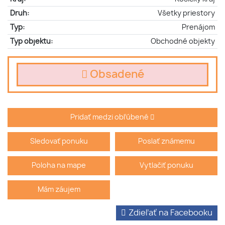
Druh:
Všetky priestory
Typ:
Prenájom
Typ objektu:
Obchodné objekty
Obsadené
Pridať medzi obľúbené
Sledovať ponuku
Poslať známemu
Poloha na mape
Vytlačiť ponuku
Mám záujem
Zdieľať na Facebooku