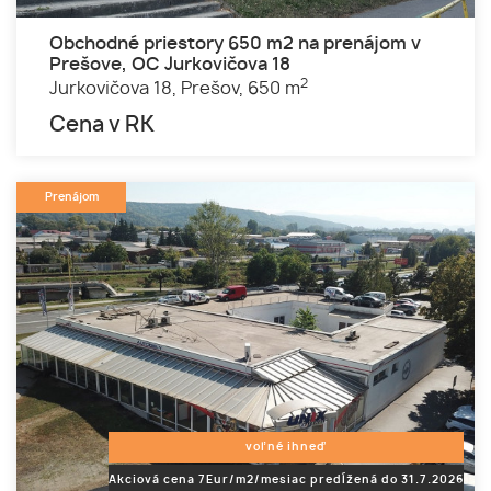
Obchodné priestory 650 m2 na prenájom v
Prešove, OC Jurkovičova 18
2
Jurkovičova 18,
Prešov,
650 m
Cena v RK
Prenájom
voľné ihneď
Akciová cena 7Eur/m2/mesiac predĺžená do 31.7.2026