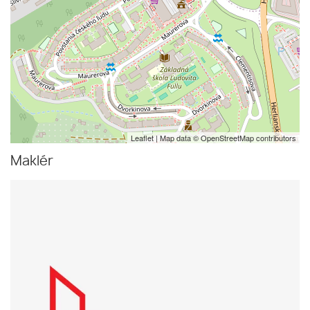
Leaflet
| Map data ©
OpenStreetMap
contributors
Maklér