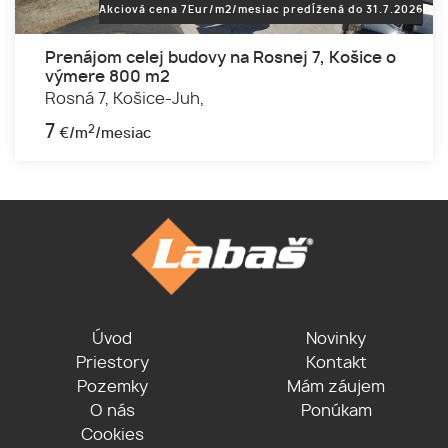
Akciová cena 7Eur/m2/mesiac predĺžená do 31.7.2026
Prenájom celej budovy na Rosnej 7, Košice o
výmere 800 m2
Rosná 7,
Košice-Juh,
7
2
€/m
/mesiac
Úvod
Novinky
Priestory
Kontakt
Pozemky
Mám záujem
O nás
Ponúkam
Cookies