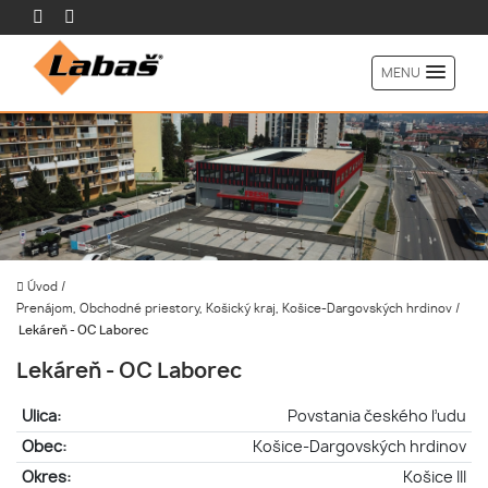
MENU
Úvod
/
Prenájom, Obchodné priestory, Košický kraj, Košice-Dargovských hrdinov
/
Lekáreň - OC Laborec
Lekáreň - OC Laborec
Ulica:
Povstania českého ľudu
Obec:
Košice-Dargovských hrdinov
Okres:
Košice III