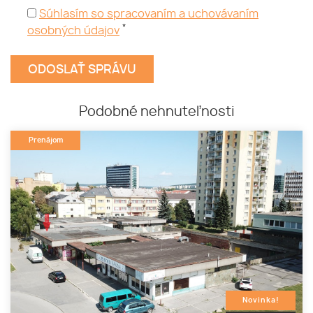
Súhlasím so spracovaním a uchovávaním
*
osobných údajov
Podobné nehnuteľnosti
Prenájom
Novinka!