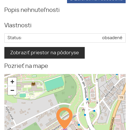
Popis nehnuteľnosti
Vlastnosti
Status:
obsadené
Zobraziť priestor na pôdoryse
Pozrieť na mape
+
−