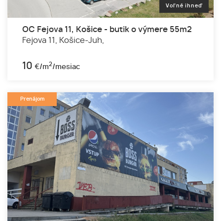
Voľné ihneď
OC Fejova 11, Košice - butik o výmere 55m2
Fejova 11,
Košice-Juh,
10
2
€/m
/mesiac
Prenájom