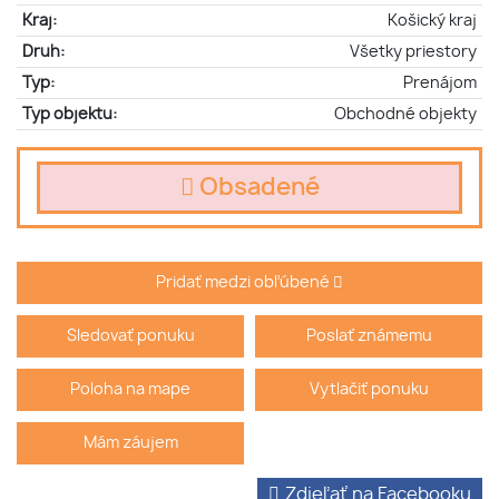
Kraj:
Košický kraj
Druh:
Všetky priestory
Typ:
Prenájom
Typ objektu:
Obchodné objekty
Obsadené
Pridať medzi obľúbené
Sledovať ponuku
Poslať známemu
Poloha na mape
Vytlačiť ponuku
Mám záujem
Zdieľať na Facebooku