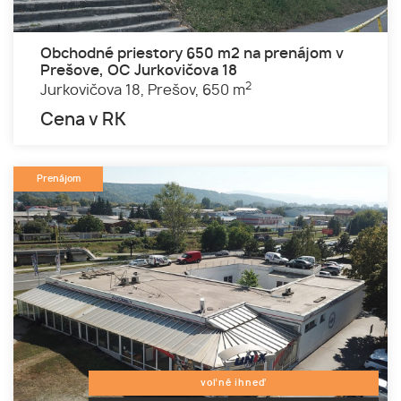
Obchodné priestory 650 m2 na prenájom v
Prešove, OC Jurkovičova 18
2
Jurkovičova 18,
Prešov,
650 m
Cena v RK
Prenájom
voľné ihneď