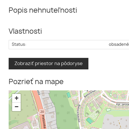
Popis nehnuteľnosti
Vlastnosti
Status:
obsaden
Zobraziť priestor na pôdoryse
Pozrieť na mape
+
−