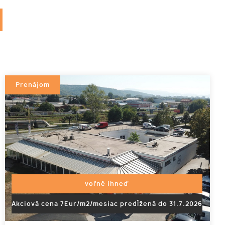
Prenájom
voľné ihneď
Akciová cena 7Eur/m2/mesiac predĺžená do 31.7.2026