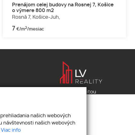
Prenájom celej budovy na Rosnej 7, Košice
o výmere 800 m2
Rosná 7,
Košice-Juh,
7
2
€/m
/mesiac
Pod záštitou
LV reality s.r.o.
 prehliadania našich webových
zu návštevnosti našich webových
.
Viac info