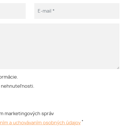
ormácie.
 nehnuteľnosti.
ím marketingových správ
*
aním a uchovávaním osobných údajov