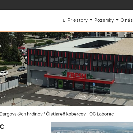
Priestory
Pozemky
O ná
e-Dargovských hrdinov
/
Čistiareň kobercov - OC Laborec
ec