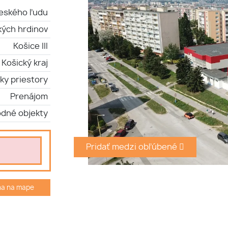
českého ľudu
kých hrdinov
Košice III
Košický kraj
ky priestory
Prenájom
dné objekty
Pridať medzi obľúbené
ha na mape