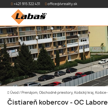
+421 915 322 431
office@lvreality.sk
Úvod
/
Prenájom, Obchodné priestory, Košický kraj, Košic
Čistiareň kobercov - OC Labor