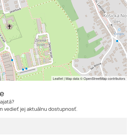
Leaflet
| Map data ©
OpenStreetMap
contributors
me
ajatá?
 vedieť jej aktuálnu dostupnosť.