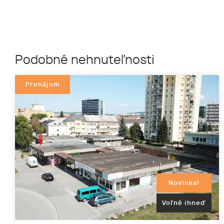
Podobné nehnuteľnosti
Prenájom
Novinka!
Voľné ihneď