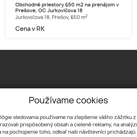
Obchodné priestory 650 m2 na prenájom v
Prešove, OC Jurkovičova 18
2
Jurkovičova 18,
Prešov,
650 m
Cena v RK
Používame cookies
Textilná 1, 04012 Košice
+421 915 322 431
office@lvreality.sk
ológie sledovania používame na zlepšenie vášho zážitku z
brazovali prispôsobený obsah a cielené reklamy, na analý
a na pochopenie toho, odkiaľ naši návštevníci prichádzajú