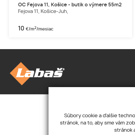
OC Fejova 11, Košice - butik o výmere 55m2
Fejova 11,
Košice-Juh,
10
2
€/m
/mesiac
Úvod
Novinky
Priestory
Kontakt
Pozemky
Mám záujem
Súbory cookie a ďalšie techn
O nás
Ponúkam
stránok, na to, aby sme vám zo
Cookies
stránok 