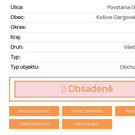
Ulica:
Povstania 
Obec:
Košice-Dargovs
Okres:
Kraj:
Druh:
Všet
Typ:
Typ objektu:
Obcho
Obsadené
Sledovať ponuku
Poslať známemu
Polo
Vytlačiť ponuku
Mám záujem