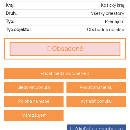
Kraj:
Košický kraj
Druh:
Všetky priestory
Typ:
Prenájom
Typ objektu:
Obchodné objekty
Obsadené
Pridať medzi obľúbené
Sledovať ponuku
Poslať známemu
Poloha na mape
Vytlačiť ponuku
Mám záujem
Zdieľať na Facebooku