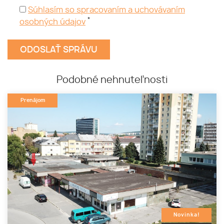
Súhlasím so spracovaním a uchovávaním
*
osobných údajov
Podobné nehnuteľnosti
Prenájom
Novinka!