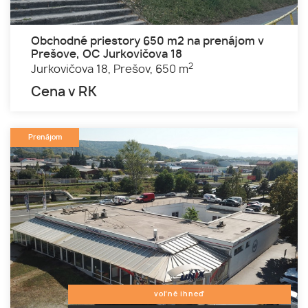
Obchodné priestory 650 m2 na prenájom v
Prešove, OC Jurkovičova 18
2
Jurkovičova 18,
Prešov,
650 m
Cena v RK
Prenájom
voľné ihneď