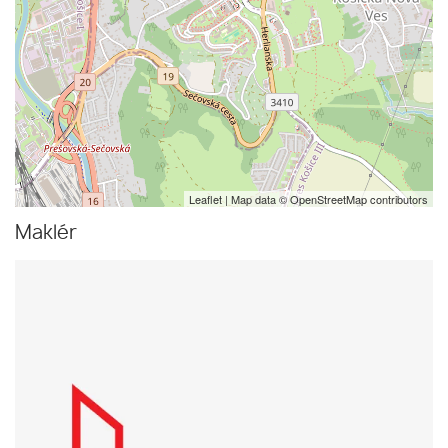
Leaflet
| Map data ©
OpenStreetMap
contributors
Maklér