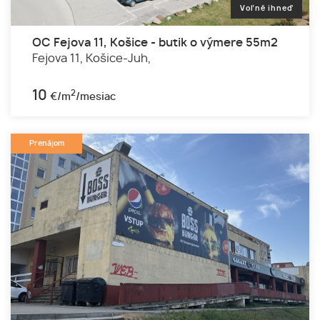
Voľné ihneď
OC Fejova 11, Košice - butik o výmere 55m2
Fejova 11,
Košice-Juh,
10
2
€/m
/mesiac
Prenájom