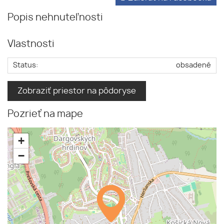
Popis nehnuteľnosti
Vlastnosti
Status:
obsadené
Zobraziť priestor na pôdoryse
Pozrieť na mape
+
−