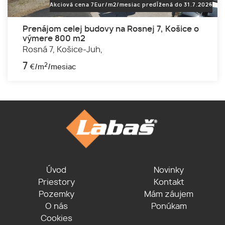
Akciová cena 7Eur/m2/mesiac predĺžená do 31.7.2026
Prenájom celej budovy na Rosnej 7, Košice o
výmere 800 m2
Rosná 7,
Košice-Juh,
7
2
€/m
/mesiac
Úvod
Novinky
Priestory
Kontakt
Pozemky
Mám záujem
O nás
Ponúkam
Cookies