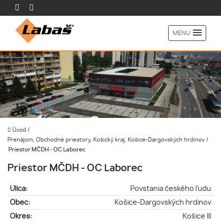
MENU
Úvod
/
Prenájom, Obchodné priestory, Košický kraj, Košice-Dargovských hrdinov
/
Priestor MČDH - OC Laborec
Priestor MČDH - OC Laborec
Ulica:
Povstania českého ľudu
Obec:
Košice-Dargovských hrdinov
Okres:
Košice III