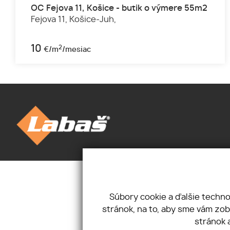
OC Fejova 11, Košice - butik o výmere 55m2
Fejova 11,
Košice-Juh,
10
2
€/m
/mesiac
Úvod
Novinky
Priestory
Kontakt
Pozemky
Mám záujem
Súbory cookie a ďalšie techn
O nás
Ponúkam
stránok, na to, aby sme vám zo
Cookies
stránok 