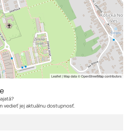
Leaflet
| Map data ©
OpenStreetMap
contributors
me
ajatá?
 vedieť jej aktuálnu dostupnosť.