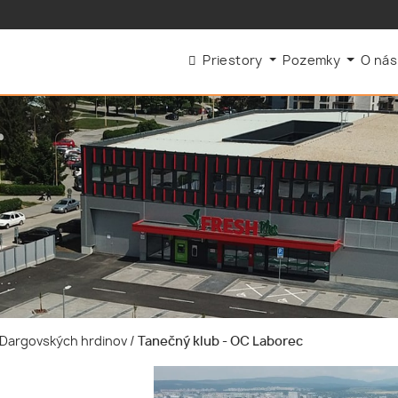
Priestory
Pozemky
O ná
e-Dargovských hrdinov
/
Tanečný klub - OC Laborec