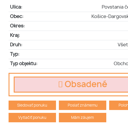
Ulica:
Povstania 
Obec:
Košice-Dargovs
Okres:
Kraj:
Druh:
Všet
Typ:
Typ objektu:
Obcho
Obsadené
Sledovať ponuku
Poslať známemu
Polo
Vytlačiť ponuku
Mám záujem