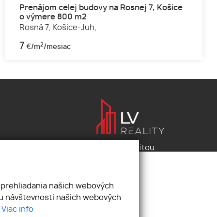
Prenájom celej budovy na Rosnej 7, Košice
o výmere 800 m2
Rosná 7,
Košice-Juh,
7
2
€/m
/mesiac
Pod záštitou
LV reality s.r.o.
 prehliadania našich webových
zu návštevnosti našich webových
.
Viac info