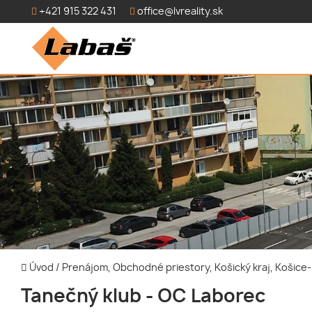
+421 915 322 431
office@lvreality.sk
Úvod
/
Prenájom, Obchodné priestory, Košický kraj, Košic
Tanečný klub - OC Laborec