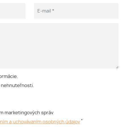
ormácie.
 nehnuteľnosti.
ím marketingových správ
*
aním a uchovávaním osobných údajov