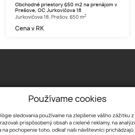
Obchodné priestory 650 m2 na prenájom v
Prešove, OC Jurkovičova 18
2
Jurkovičova 18,
Prešov,
650 m
Cena v RK
Používame cookies
Textilná 1, 04012 Košice
+421 915 322 431
office@lvreality.sk
ológie sledovania používame na zlepšenie vášho zážitku z
brazovali prispôsobený obsah a cielené reklamy, na analý
a na pochopenie toho, odkiaľ naši návštevníci prichádzajú