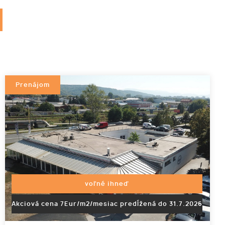
Prenájom
voľné ihneď
Akciová cena 7Eur/m2/mesiac predĺžená do 31.7.2026