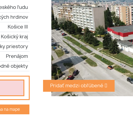
českého ľudu
kých hrdinov
Košice III
Košický kraj
ky priestory
Prenájom
dné objekty
Pridať medzi obľúbené
ha na mape