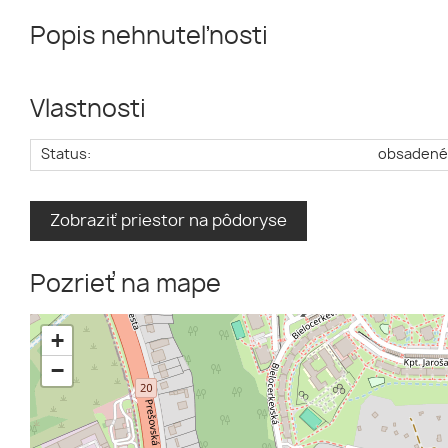
Popis nehnuteľnosti
Vlastnosti
Status:
obsaden
Zobraziť priestor na pôdoryse
Pozrieť na mape
+
−