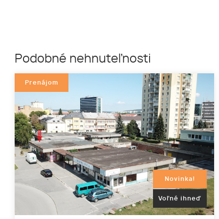
Podobné nehnuteľnosti
Prenájom
Novinka!
Voľné ihneď