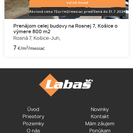
voľné ihneď
Akciová cena 7Eur/m2/mesiac predĺžená do 31.7.2026
Prenájom celej budovy na Rosnej 7, Košice o
výmere 800 m2
Rosná 7,
Košice-Juh,
7
2
€/m
/mesiac
Úvod
Novinky
Priestory
Kontakt
Pozemky
Mám záujem
O nás
Ponúkam