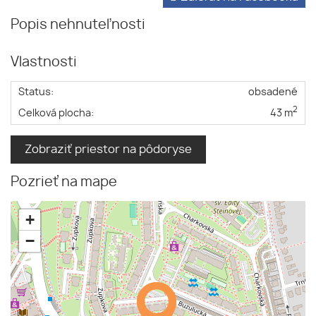
Popis nehnuteľnosti
Vlastnosti
Status:
obsadené
2
Celková plocha:
43 m
Zobraziť priestor na pôdoryse
Pozrieť na mape
+
−