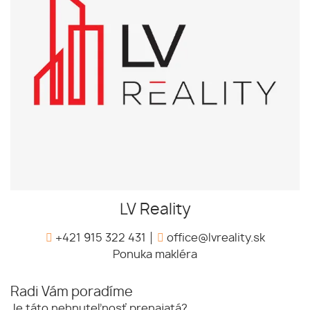
LV Reality
+421 915 322 431
office@lvreality.sk
Ponuka makléra
Radi Vám poradíme
Je táto nehnuteľnosť prenajatá?