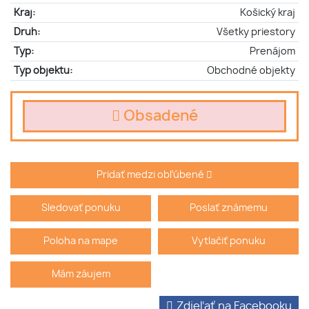
Kraj:
Košický kraj
Druh:
Všetky priestory
Typ:
Prenájom
Typ objektu:
Obchodné objekty
Obsadené
Pridať medzi obľúbené
Sledovať ponuku
Poslať známemu
Poloha na mape
Vytlačiť ponuku
Mám záujem
Zdieľať na Facebooku