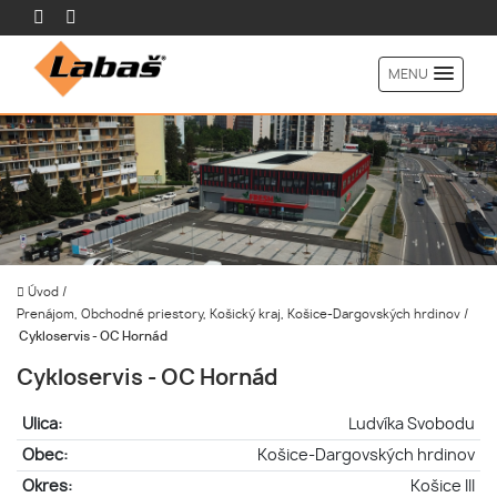
MENU
Úvod
/
Prenájom, Obchodné priestory, Košický kraj, Košice-Dargovských hrdinov
/
Cykloservis - OC Hornád
Cykloservis - OC Hornád
Ulica:
Ludvíka Svobodu
Obec:
Košice-Dargovských hrdinov
Okres:
Košice III