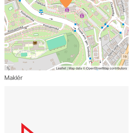
Leaflet
| Map data ©
OpenStreetMap
contributors
Maklér