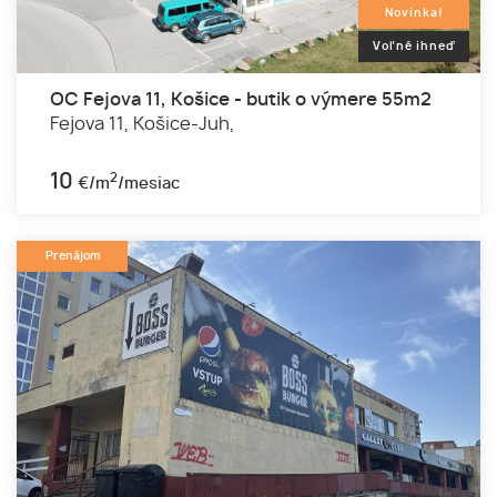
Novinka!
Voľné ihneď
OC Fejova 11, Košice - butik o výmere 55m2
Fejova 11,
Košice-Juh,
10
2
€/m
/mesiac
Prenájom