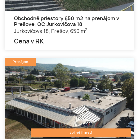
Obchodné priestory 650 m2 na prenájom v
Prešove, OC Jurkovičova 18
2
Jurkovičova 18,
Prešov,
650 m
Cena v RK
Prenájom
voľné ihneď