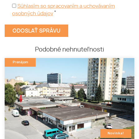
Súhlasím so spracovaním a uchovávaním
*
osobných údajov
Podobné nehnuteľnosti
Prenájom
Novinka!