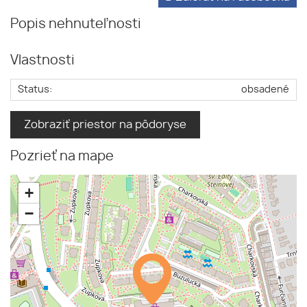
Popis nehnuteľnosti
Vlastnosti
Status:
obsadené
Zobraziť priestor na pôdoryse
Pozrieť na mape
+
−