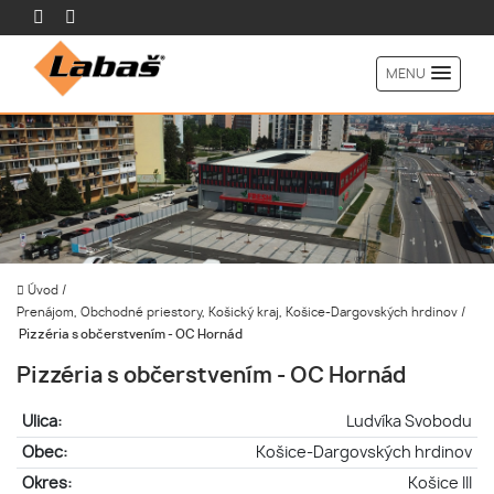
MENU
Úvod
/
Prenájom, Obchodné priestory, Košický kraj, Košice-Dargovských hrdinov
/
Pizzéria s občerstvením - OC Hornád
Pizzéria s občerstvením - OC Hornád
Ulica:
Ludvíka Svobodu
Obec:
Košice-Dargovských hrdinov
Okres:
Košice III