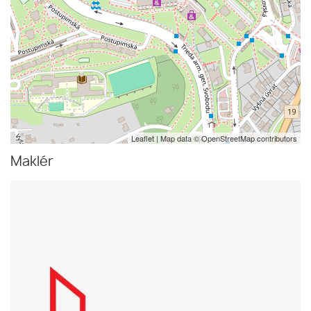
Leaflet
| Map data ©
OpenStreetMap
contributors
Maklér