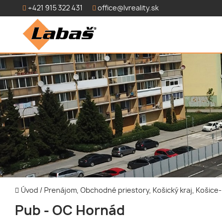
+421 915 322 431
office@lvreality.sk
Úvod
/
Prenájom, Obchodné priestory, Košický kraj, Košic
Pub - OC Hornád