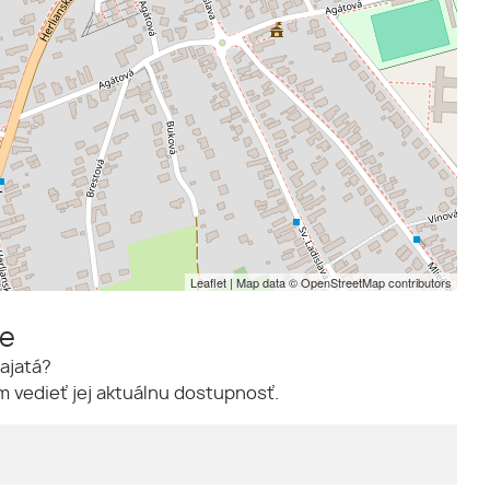
Leaflet
| Map data ©
OpenStreetMap
contributors
me
ajatá?
 vedieť jej aktuálnu dostupnosť.