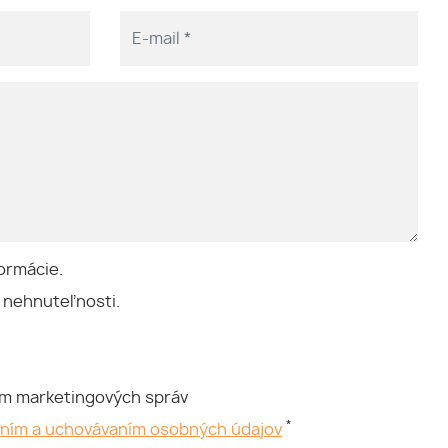
ormácie.
 nehnuteľnosti.
ím marketingových správ
*
aním a uchovávaním osobných údajov