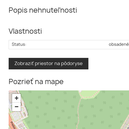
Popis nehnuteľnosti
Vlastnosti
Status:
obsaden
Zobraziť priestor na pôdoryse
Pozrieť na mape
+
−