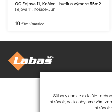
OC Fejova 11, Košice - butik o výmere 55m2
Fejova 11,
Košice-Juh,
10
2
€/m
/mesiac
Úvod
Novinky
Priestory
Kontakt
Pozemky
Mám záujem
Súbory cookie a ďalšie techn
O nás
Ponúkam
stránok, na to, aby sme vám zo
Cookies
stránok 