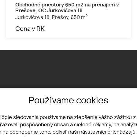
Obchodné priestory 650 m2 na prenájom v
Prešove, OC Jurkovičova 18
2
Jurkovičova 18,
Prešov,
650 m
Cena v RK
Používame cookies
Textilná 1, 04012 Košice
+421 915 322 431
office@lvreality.sk
ológie sledovania používame na zlepšenie vášho zážitku z
brazovali prispôsobený obsah a cielené reklamy, na analý
a na pochopenie toho, odkiaľ naši návštevníci prichádzajú