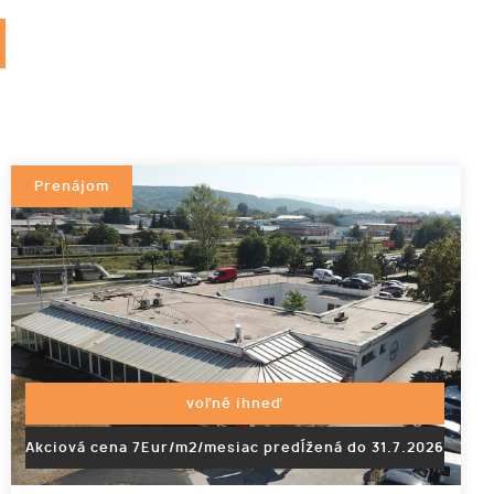
Prenájom
voľné ihneď
Akciová cena 7Eur/m2/mesiac predĺžená do 31.7.2026