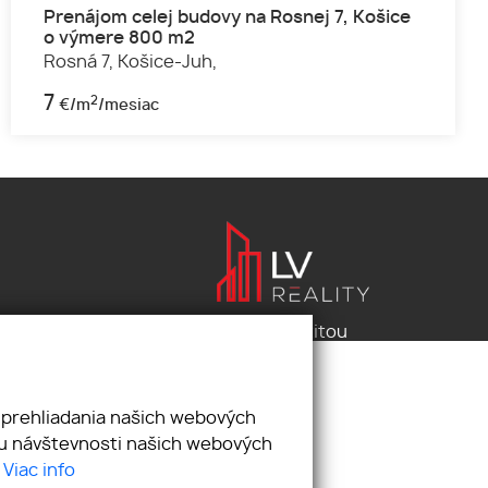
Prenájom celej budovy na Rosnej 7, Košice
o výmere 800 m2
Rosná 7,
Košice-Juh,
7
2
€/m
/mesiac
Pod záštitou
LV reality s.r.o.
 prehliadania našich webových
zu návštevnosti našich webových
.
Viac info