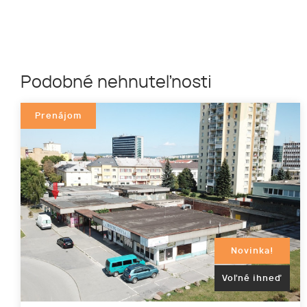
Podobné nehnuteľnosti
Prenájom
Novinka!
Voľné ihneď