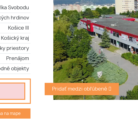
íka Svobodu
kých hrdinov
Košice III
Košický kraj
ky priestory
Prenájom
dné objekty
Pridať medzi obľúbené
ha na mape