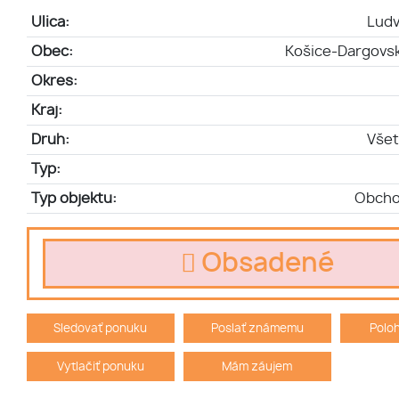
Ulica:
Ludv
Obec:
Košice-Dargovs
Okres:
Kraj:
Druh:
Všet
Typ:
Typ objektu:
Obcho
Obsadené
Sledovať ponuku
Poslať známemu
Polo
Vytlačiť ponuku
Mám záujem