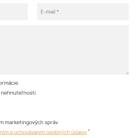
ormácie.
 nehnuteľnosti.
ím marketingových správ
*
aním a uchovávaním osobných údajov