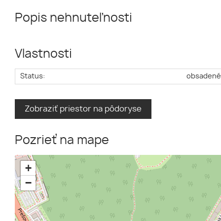
Popis nehnuteľnosti
Vlastnosti
Status:
obsaden
Zobraziť priestor na pôdoryse
Pozrieť na mape
+
−