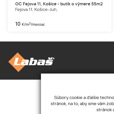
OC Fejova 11, Košice - butik o výmere 55m2
Fejova 11,
Košice-Juh,
10
2
€/m
/mesiac
Úvod
Novinky
Priestory
Kontakt
Pozemky
Mám záujem
Súbory cookie a ďalšie techn
O nás
Ponúkam
stránok, na to, aby sme vám zo
Cookies
stránok 