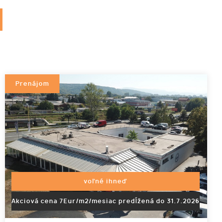
Prenájom
voľné ihneď
Akciová cena 7Eur/m2/mesiac predĺžená do 31.7.2026