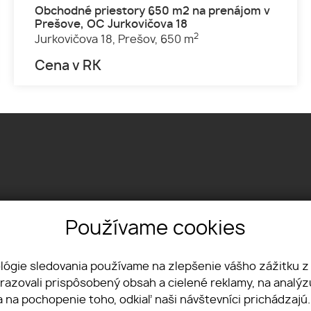
Obchodné priestory 650 m2 na prenájom v
Prešove, OC Jurkovičova 18
2
Jurkovičova 18,
Prešov,
650 m
Cena v RK
Používame cookies
Textilná 1, 04012 Košice
+421 915 322 431
office@lvreality.sk
ológie sledovania používame na zlepšenie vášho zážitku z
brazovali prispôsobený obsah a cielené reklamy, na analý
a na pochopenie toho, odkiaľ naši návštevníci prichádzajú