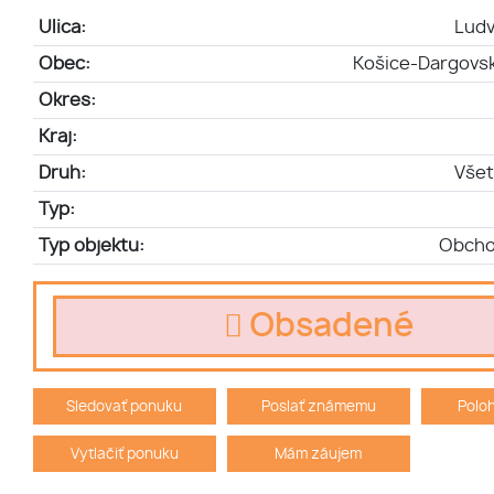
Ulica:
Ludv
Obec:
Košice-Dargovs
Okres:
Kraj:
Druh:
Všet
Typ:
Typ objektu:
Obcho
Obsadené
Sledovať ponuku
Poslať známemu
Polo
Vytlačiť ponuku
Mám záujem