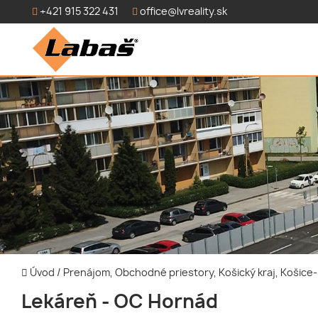
+421 915 322 431
office@lvreality.sk
Úvod
/
Prenájom, Obchodné priestory, Košický kraj, Košic
Lekáreň - OC Hornád