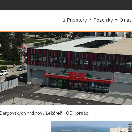
Priestory
Pozemky
O ná
e-Dargovských hrdinov
/
Lekáreň - OC Hornád