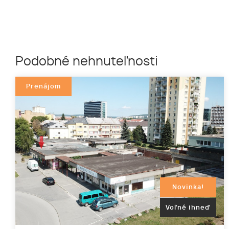
Podobné nehnuteľnosti
Prenájom
Novinka!
Voľné ihneď