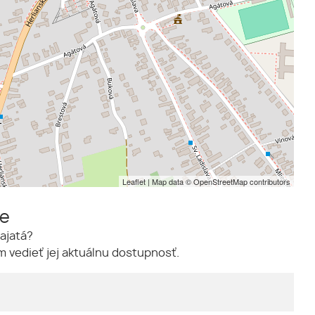
Leaflet
| Map data ©
OpenStreetMap
contributors
me
ajatá?
 vedieť jej aktuálnu dostupnosť.