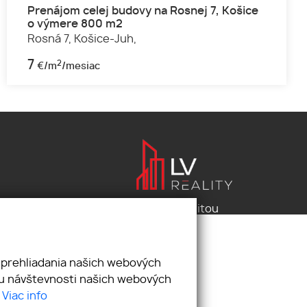
Prenájom celej budovy na Rosnej 7, Košice
o výmere 800 m2
Rosná 7,
Košice-Juh,
7
2
€/m
/mesiac
Pod záštitou
LV reality s.r.o.
 prehliadania našich webových
zu návštevnosti našich webových
.
Viac info