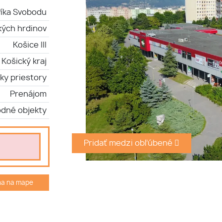
íka Svobodu
kých hrdinov
Košice III
Košický kraj
ky priestory
Prenájom
dné objekty
Pridať medzi obľúbené
ha na mape