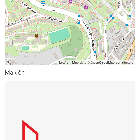
Leaflet
| Map data ©
OpenStreetMap
contributors
Maklér