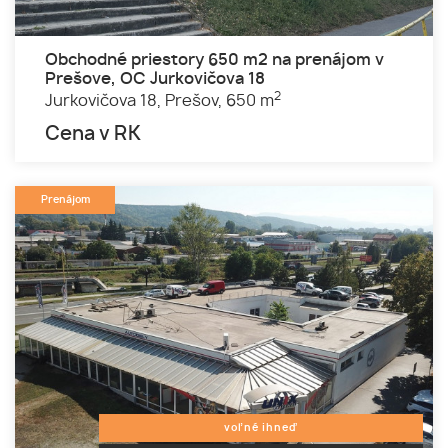
Obchodné priestory 650 m2 na prenájom v
Prešove, OC Jurkovičova 18
2
Jurkovičova 18,
Prešov,
650 m
Cena v RK
Prenájom
voľné ihneď