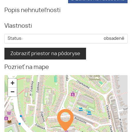
Popis nehnuteľnosti
Vlastnosti
Status:
obsadené
Zobraziť priestor na pôdoryse
Pozrieť na mape
+
−