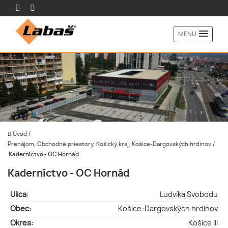
MENU
Úvod
/
Prenájom, Obchodné priestory, Košický kraj, Košice-Dargovských hrdinov
/
Kaderníctvo - OC Hornád
Kaderníctvo - OC Hornád
Ulica:
Ludvíka Svobodu
Obec:
Košice-Dargovských hrdinov
Okres:
Košice III