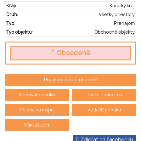
Kraj:
Košický kraj
Druh:
Všetky priestory
Typ:
Prenájom
Typ objektu:
Obchodné objekty
Obsadené
Pridať medzi obľúbené
Sledovať ponuku
Poslať známemu
Poloha na mape
Vytlačiť ponuku
Mám záujem
Zdieľať na Facebooku