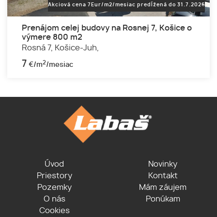
Akciová cena 7Eur/m2/mesiac predĺžená do 31.7.2026
Prenájom celej budovy na Rosnej 7, Košice o
výmere 800 m2
Rosná 7,
Košice-Juh,
7
2
€/m
/mesiac
Úvod
Novinky
Priestory
Kontakt
Pozemky
Mám záujem
O nás
Ponúkam
Cookies