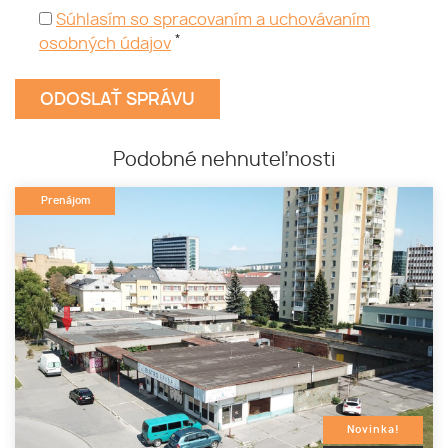
Súhlasím so spracovaním a uchovávaním
*
osobných údajov
Podobné nehnuteľnosti
Prenájom
Novinka!