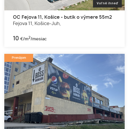
Voľné ihneď
OC Fejova 11, Košice - butik o výmere 55m2
Fejova 11,
Košice-Juh,
10
2
€/m
/mesiac
Prenájom