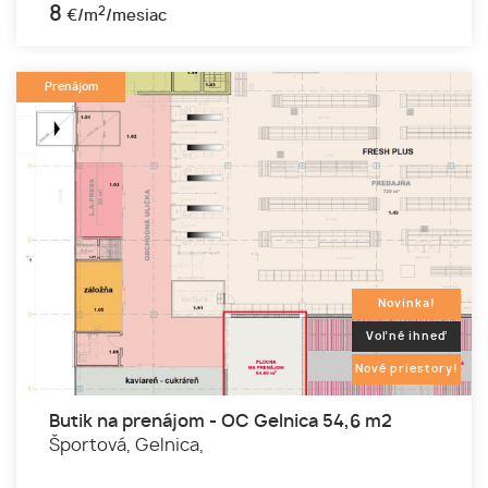
8
2
€/m
/mesiac
Prenájom
Novinka!
Voľné ihneď
Nové priestory!
Butik na prenájom - OC Gelnica 54,6 m2
Športová,
Gelnica,