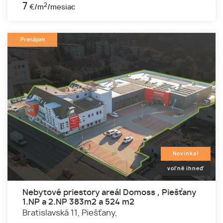
7
2
€/m
/mesiac
Prenájom
Novinka!
voľné ihneď
Nebytové priestory areál Domoss , Piešťany
1.NP a 2.NP 383m2 a 524 m2
Bratislavská 11,
Piešťany,