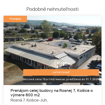
Podobné nehnuteľnosti
Prenájom
voľné ihneď
Akciová cena 7Eur/m2/mesiac predĺžená do 31.7.2026
Prenájom celej budovy na Rosnej 7, Košice o
výmere 800 m2
Rosná 7,
Košice-Juh,