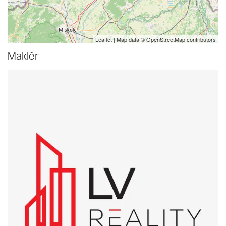
Leaflet
| Map data ©
OpenStreetMap
contributors
Maklér