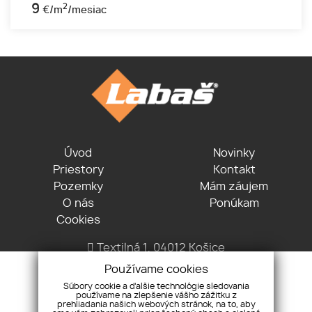
9
2
€/m
/mesiac
Úvod
Novinky
Priestory
Kontakt
Pozemky
Mám záujem
O nás
Ponúkam
Cookies
Textilná 1, 04012 Košice
+421 915 322 431
Používame cookies
office@lvreality.sk
Súbory cookie a ďalšie technológie sledovania
používame na zlepšenie vášho zážitku z
prehliadania našich webových stránok, na to, aby