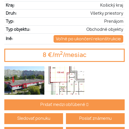
Kraj:
Košický kraj
Druh:
Všetky priestory
Typ:
Prenájom
Typ objektu:
Obchodné objekty
Iné:
Voľné po ukončení rekonštrukcie
2
8 €/m
/mesiac
Pridať medzi obľúbené
Sledovať ponuku
Poslať známemu