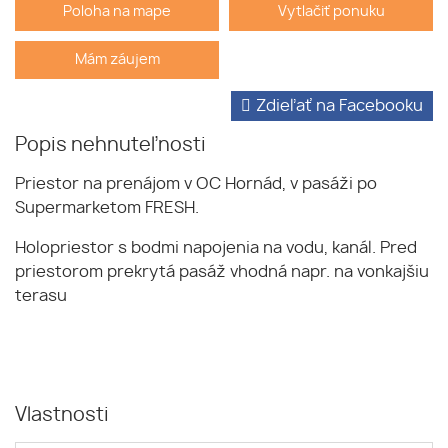
Poloha na mape
Vytlačiť ponuku
Mám záujem
Zdieľať na Facebooku
Popis nehnuteľnosti
Priestor na prenájom v OC Hornád, v pasáži po
Supermarketom FRESH.
Holopriestor s bodmi napojenia na vodu, kanál. Pred
priestorom prekrytá pasáž vhodná napr. na vonkajšiu
terasu
Vlastnosti