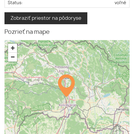
Status:
voľné
Zobraziť priestor na pôdoryse
Pozrieť na mape
+
−