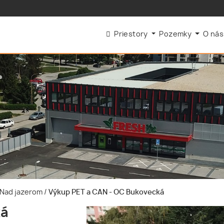
Priestory
Pozemky
O ná
e-Nad jazerom
/
Výkup PET a CAN - OC Bukovecká
ká