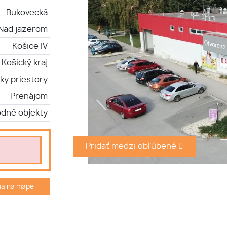
Bukovecká
Nad jazerom
Košice IV
Košický kraj
ky priestory
Prenájom
dné objekty
Pridať medzi obľúbené
ha na mape