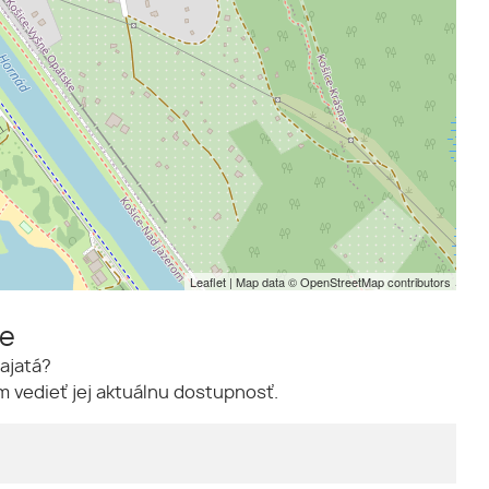
Leaflet
| Map data ©
OpenStreetMap
contributors
me
ajatá?
 vedieť jej aktuálnu dostupnosť.