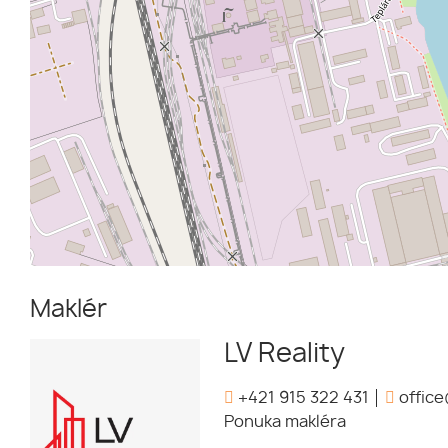
Maklér
LV Reality
+421 915 322 431
office
Ponuka makléra