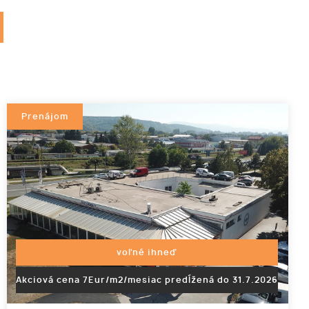
Prenájom
voľné ihneď
Akciová cena 7Eur/m2/mesiac predĺžená do 31.7.2026