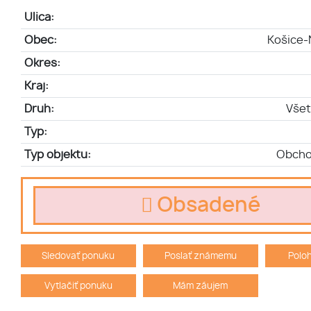
Ulica:
Obec:
Košice-
Okres:
Kraj:
Druh:
Všet
Typ:
Typ objektu:
Obcho
Obsadené
Sledovať ponuku
Poslať známemu
Polo
Vytlačiť ponuku
Mám záujem