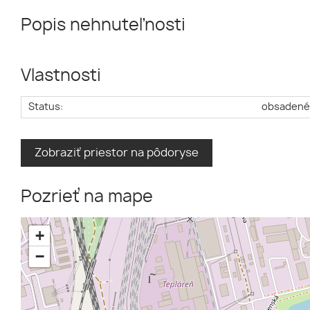
Popis nehnuteľnosti
Vlastnosti
Status:
obsaden
Zobraziť priestor na pôdoryse
Pozrieť na mape
+
−