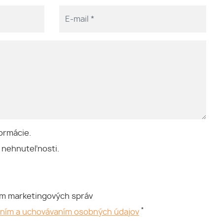
ormácie.
 nehnuteľnosti.
ím marketingových správ
*
aním a uchovávaním osobných údajov