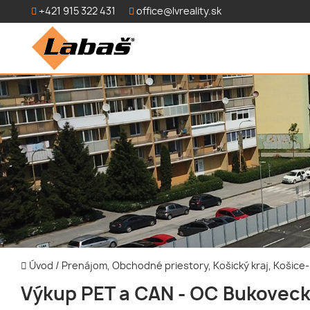
+421 915 322 431
office@lvreality.sk
Úvod
/
Prenájom, Obchodné priestory, Košický kraj, Košic
Výkup PET a CAN - OC Bukovec