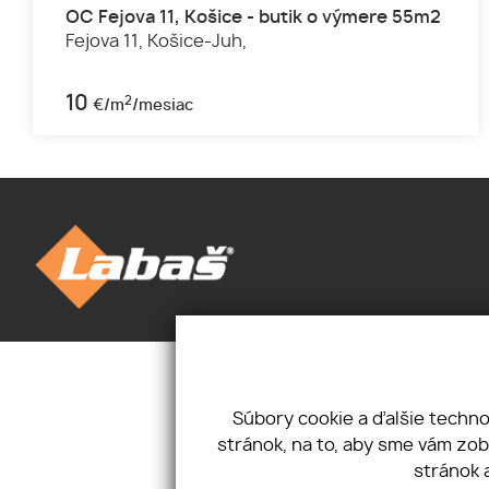
OC Fejova 11, Košice - butik o výmere 55m2
Fejova 11,
Košice-Juh,
10
2
€/m
/mesiac
Úvod
Novinky
Priestory
Kontakt
Pozemky
Mám záujem
Súbory cookie a ďalšie techn
O nás
Ponúkam
stránok, na to, aby sme vám zo
Cookies
stránok 