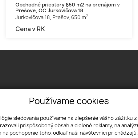
Obchodné priestory 650 m2 na prenájom v
Prešove, OC Jurkovičova 18
2
Jurkovičova 18,
Prešov,
650 m
Cena v RK
Používame cookies
Textilná 1, 04012 Košice
+421 915 322 431
office@lvreality.sk
ológie sledovania používame na zlepšenie vášho zážitku z
brazovali prispôsobený obsah a cielené reklamy, na analý
a na pochopenie toho, odkiaľ naši návštevníci prichádzajú