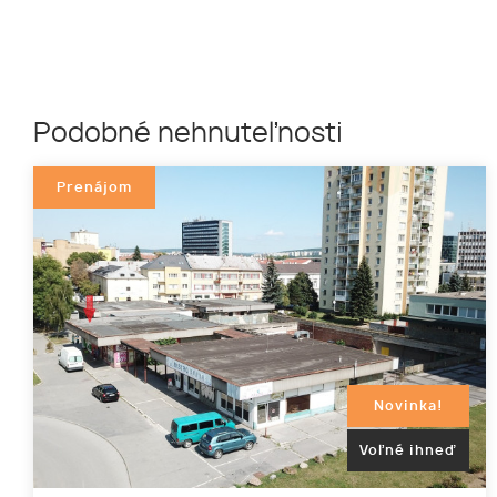
Podobné nehnuteľnosti
Prenájom
Novinka!
Voľné ihneď