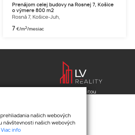
Prenájom celej budovy na Rosnej 7, Košice
o výmere 800 m2
Rosná 7,
Košice-Juh,
7
2
€/m
/mesiac
Pod záštitou
LV reality s.r.o.
 prehliadania našich webových
zu návštevnosti našich webových
.
Viac info