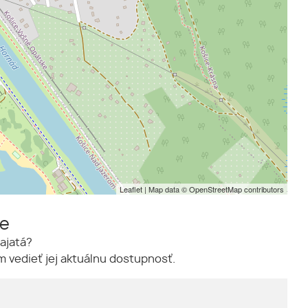
Leaflet
| Map data ©
OpenStreetMap
contributors
me
ajatá?
 vedieť jej aktuálnu dostupnosť.