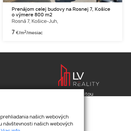
Prenájom celej budovy na Rosnej 7, Košice
o výmere 800 m2
Rosná 7,
Košice-Juh,
7
2
€/m
/mesiac
Pod záštitou
LV reality s.r.o.
 prehliadania našich webových
zu návštevnosti našich webových