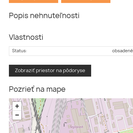
Popis nehnuteľnosti
Vlastnosti
Status:
obsaden
Zobraziť priestor na pôdoryse
Pozrieť na mape
+
−