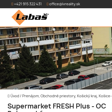
+421 915 322 431
office@lvreality.sk
Úvod
/
Prenájom, Obchodné priestory, Košický kraj, Košic
Supermarket FRESH Plus - OC