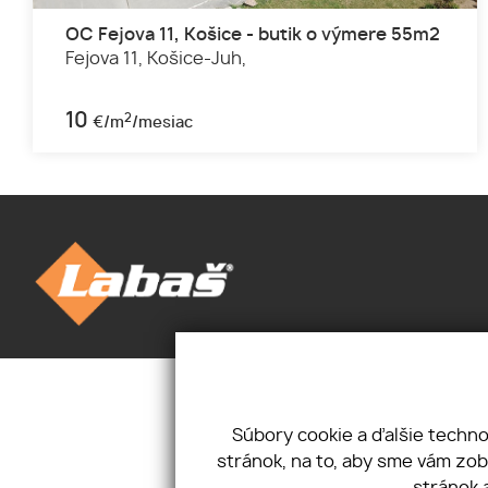
OC Fejova 11, Košice - butik o výmere 55m2
Fejova 11,
Košice-Juh,
10
2
€/m
/mesiac
Úvod
Novinky
Priestory
Kontakt
Pozemky
Mám záujem
Súbory cookie a ďalšie techn
O nás
Ponúkam
stránok, na to, aby sme vám zo
Cookies