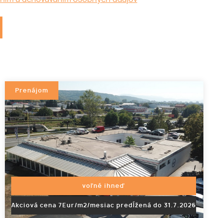
Prenájom
voľné ihneď
Akciová cena 7Eur/m2/mesiac predĺžená do 31.7.2026