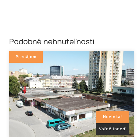
Podobné nehnuteľnosti
Prenájom
Novinka!
Voľné ihneď