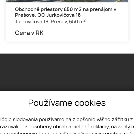
Obchodné priestory 650 m2 na prenájom v
Prešove, OC Jurkovičova 18
2
Jurkovičova 18,
Prešov,
650 m
Cena v RK
Používame cookies
Textilná 1, 04012 Košice
+421 915 322 431
office@lvreality.sk
ológie sledovania používame na zlepšenie vášho zážitku z
brazovali prispôsobený obsah a cielené reklamy, na analý