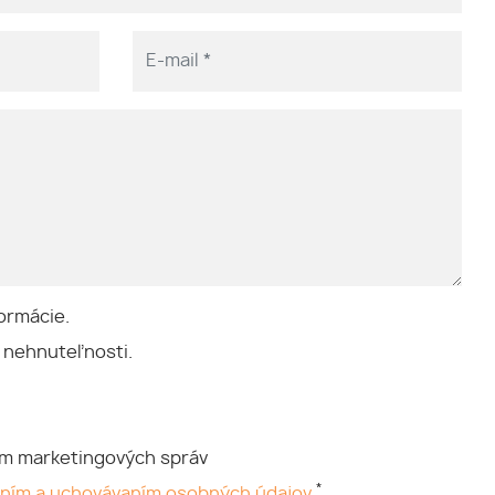
ormácie.
 nehnuteľnosti.
ím marketingových správ
*
aním a uchovávaním osobných údajov