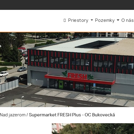
Priestory
Pozemky
O ná
e-Nad jazerom
/
Supermarket FRESH Plus - OC Bukovecká