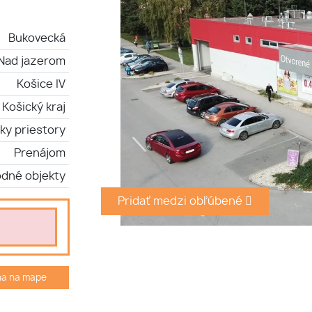
Bukovecká
Nad jazerom
Košice IV
Košický kraj
ky priestory
Prenájom
dné objekty
Pridať medzi obľúbené
ha na mape