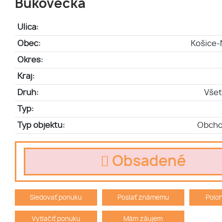
Bukovecká
Ulica:
Obec:
Košice-
Okres:
Kraj:
Druh:
Všet
Typ:
Typ objektu:
Obcho
Obsadené
Sledovať ponuku
Poslať známemu
Polo
Vytlačiť ponuku
Mám záujem