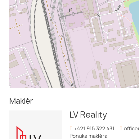
Maklér
LV Reality
+421 915 322 431
office
Ponuka makléra