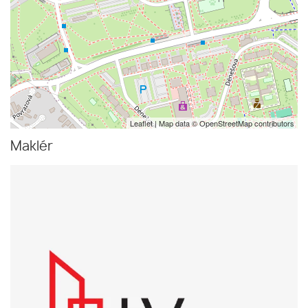
Leaflet
| Map data ©
OpenStreetMap
contributors
Maklér