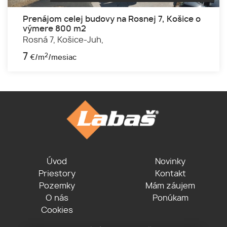
Prenájom celej budovy na Rosnej 7, Košice o
výmere 800 m2
Rosná 7,
Košice-Juh,
7
2
€/m
/mesiac
Úvod
Novinky
Priestory
Kontakt
Pozemky
Mám záujem
O nás
Ponúkam
Cookies