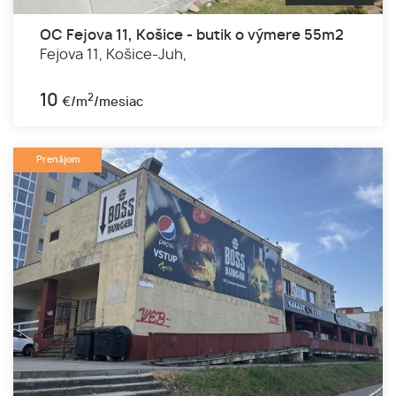
OC Fejova 11, Košice - butik o výmere 55m2
Fejova 11,
Košice-Juh,
10
2
€/m
/mesiac
Prenájom