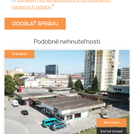
Súhlasím so spracovaním a uchovávaním
*
osobných údajov
Podobné nehnuteľnosti
Prenájom
Novinka!
Voľné ihneď