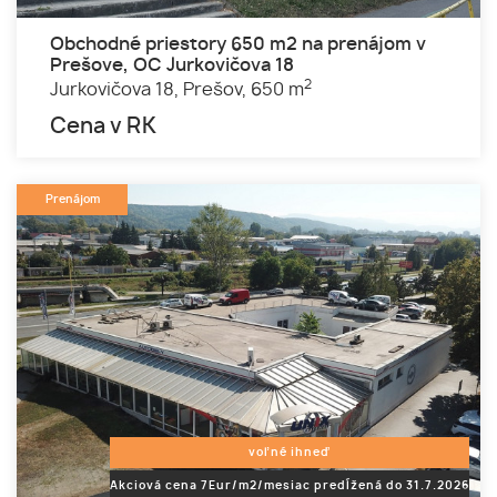
Obchodné priestory 650 m2 na prenájom v
Prešove, OC Jurkovičova 18
2
Jurkovičova 18,
Prešov,
650 m
Cena v RK
Prenájom
voľné ihneď
Akciová cena 7Eur/m2/mesiac predĺžená do 31.7.2026