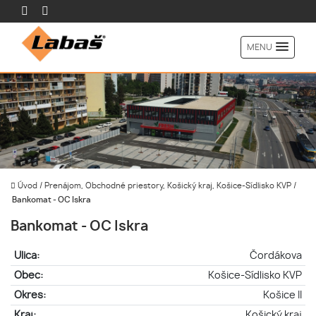
MENU
Úvod
/
Prenájom, Obchodné priestory, Košický kraj, Košice-Sídlisko KVP
/
Bankomat - OC Iskra
Bankomat - OC Iskra
Ulica:
Čordákova
Obec:
Košice-Sídlisko KVP
Okres:
Košice II
Kraj:
Košický kraj