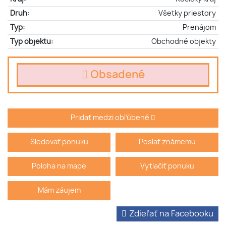
Druh:
Všetky priestory
Typ:
Prenájom
Typ objektu:
Obchodné objekty
Obsadené
Pridať medzi obľúbené
Sledovať ponuku
Poslať známemu
Poloha na mape
Vytlačiť ponuku
Mám záujem
Zdieľať na Facebooku