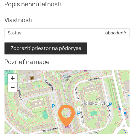
Popis nehnuteľnosti
Vlastnosti
Status:
obsadené
Zobraziť priestor na pôdoryse
Pozrieť na mape
+
−