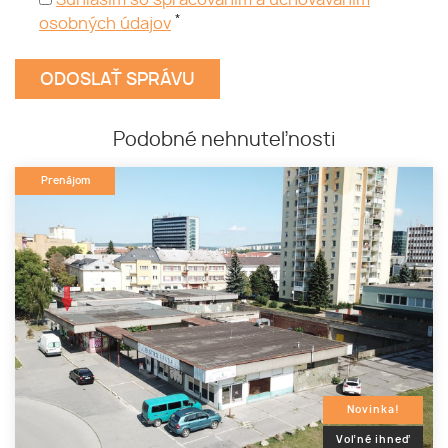
Súhlasím so spracovaním a uchovávaním
*
osobných údajov
Podobné nehnuteľnosti
Prenájom
Novinka!
Voľné ihneď