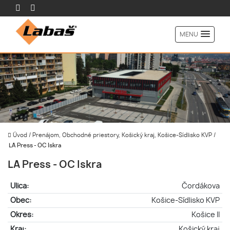
MENU
Úvod
/
Prenájom, Obchodné priestory, Košický kraj, Košice-Sídlisko KVP
/
LA Press - OC Iskra
LA Press - OC Iskra
Ulica:
Čordákova
Obec:
Košice-Sídlisko KVP
Okres:
Košice II
Kraj:
Košický kraj