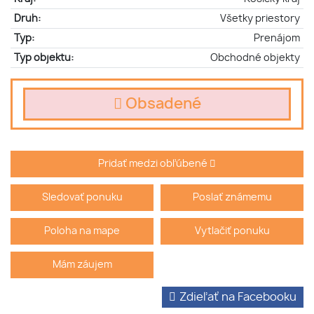
Druh:
Všetky priestory
Typ:
Prenájom
Typ objektu:
Obchodné objekty
Obsadené
Pridať medzi obľúbené
Sledovať ponuku
Poslať známemu
Poloha na mape
Vytlačiť ponuku
Mám záujem
Zdieľať na Facebooku