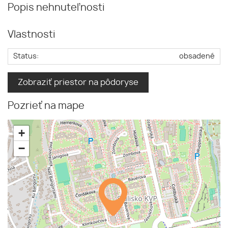
Popis nehnuteľnosti
Vlastnosti
Status:
obsadené
Zobraziť priestor na pôdoryse
Pozrieť na mape
+
−