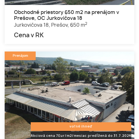
Obchodné priestory 650 m2 na prenájom v
Prešove, OC Jurkovičova 18
2
Jurkovičova 18,
Prešov,
650 m
Cena v RK
Prenájom
voľné ihneď
Akciová cena 7Eur/m2/mesiac predĺžená do 31.7.2026