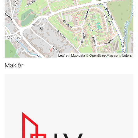
Leaflet
| Map data ©
OpenStreetMap
contributors
Maklér