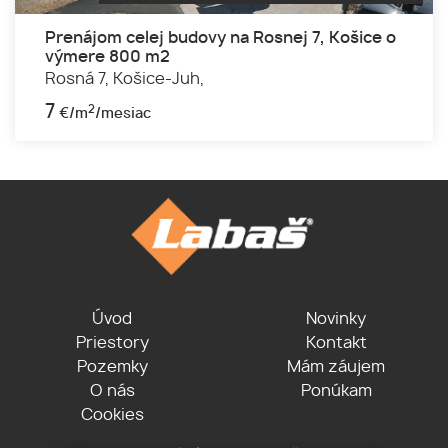
Prenájom celej budovy na Rosnej 7, Košice o
výmere 800 m2
Rosná 7,
Košice-Juh,
7
2
€/m
/mesiac
Úvod
Novinky
Priestory
Kontakt
Pozemky
Mám záujem
O nás
Ponúkam
Cookies