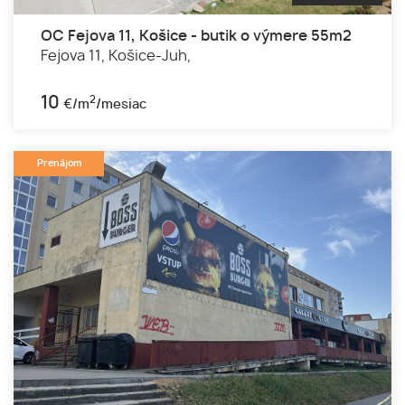
OC Fejova 11, Košice - butik o výmere 55m2
Fejova 11,
Košice-Juh,
10
2
€/m
/mesiac
Prenájom