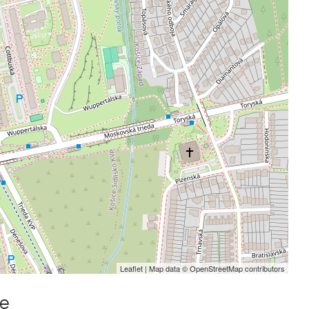
Leaflet
| Map data ©
OpenStreetMap
contributors
me