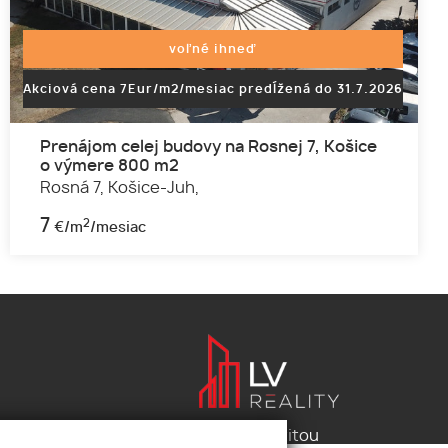
voľné ihneď
Akciová cena 7Eur/m2/mesiac predĺžená do 31.7.2026
Prenájom celej budovy na Rosnej 7, Košice
o výmere 800 m2
Rosná 7,
Košice-Juh,
7
2
€/m
/mesiac
Pod záštitou