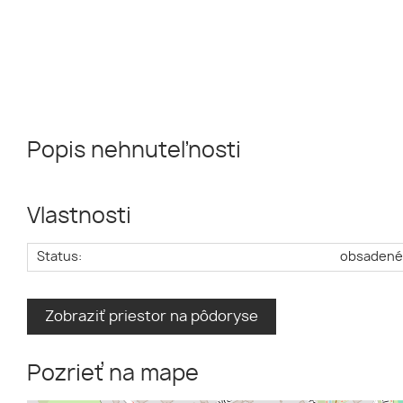
Popis nehnuteľnosti
Vlastnosti
Status:
obsaden
Zobraziť priestor na pôdoryse
Pozrieť na mape