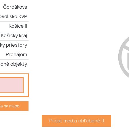
Čordákova
Sídlisko KVP
Košice II
Košický kraj
ky priestory
Prenájom
dné objekty
ha na mape
Pridať medzi obľúbené