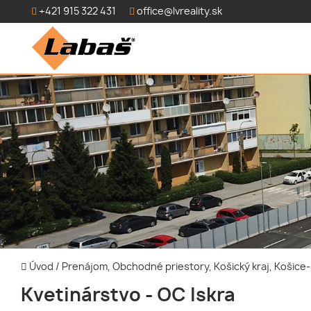
+421 915 322 431
office@lvreality.sk
Úvod
/
Prenájom, Obchodné priestory, Košický kraj, Košice-
Kvetinárstvo - OC Iskra