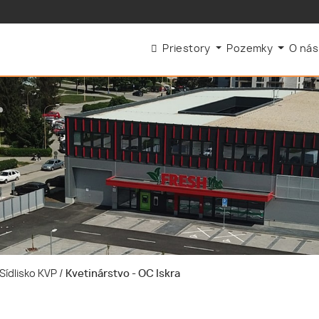
Priestory
Pozemky
O ná
Sídlisko KVP
/
Kvetinárstvo - OC Iskra