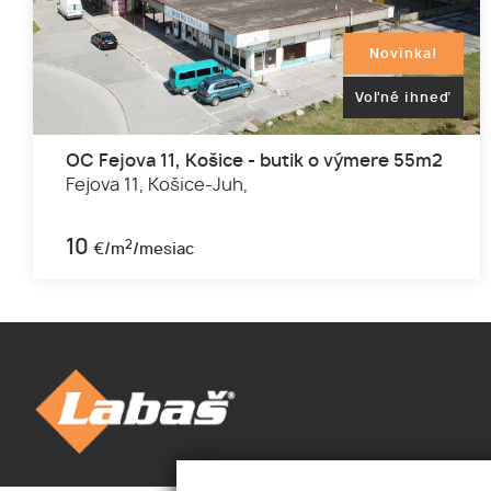
Novinka!
Voľné ihneď
OC Fejova 11, Košice - butik o výmere 55m2
Fejova 11,
Košice-Juh,
10
2
€/m
/mesiac