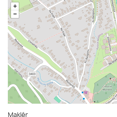
+
−
Maklér