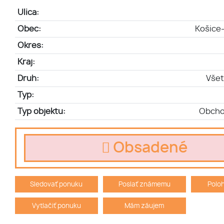
Ulica:
Obec:
Košice-
Okres:
Kraj:
Druh:
Všet
Typ:
Typ objektu:
Obcho
Obsadené
Sledovať ponuku
Poslať známemu
Polo
Vytlačiť ponuku
Mám záujem