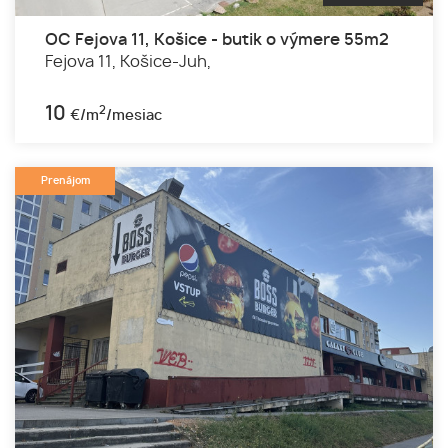
OC Fejova 11, Košice - butik o výmere 55m2
Fejova 11,
Košice-Juh,
10
2
€/m
/mesiac
Prenájom