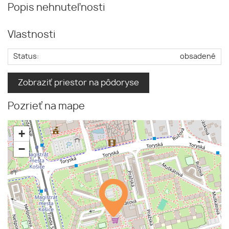
Popis nehnuteľnosti
Vlastnosti
Status:
obsadené
Zobraziť priestor na pôdoryse
Pozrieť na mape
+
−