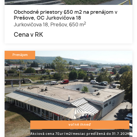
Obchodné priestory 650 m2 na prenájom v
Prešove, OC Jurkovičova 18
2
Jurkovičova 18,
Prešov,
650 m
Cena v RK
Prenájom
voľné ihneď
Akciová cena 7Eur/m2/mesiac predĺžená do 31.7.2026