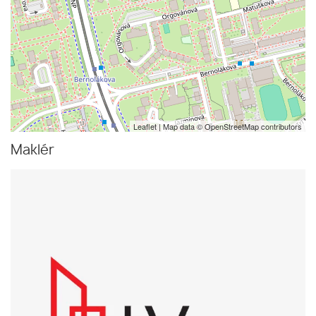
Leaflet
| Map data ©
OpenStreetMap
contributors
Maklér