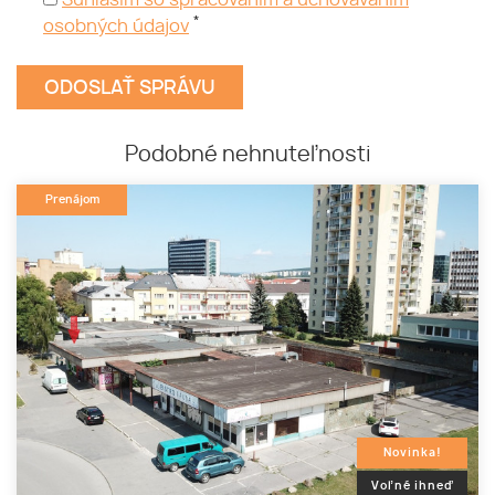
Súhlasím so spracovaním a uchovávaním
*
osobných údajov
Podobné nehnuteľnosti
Prenájom
Novinka!
Voľné ihneď