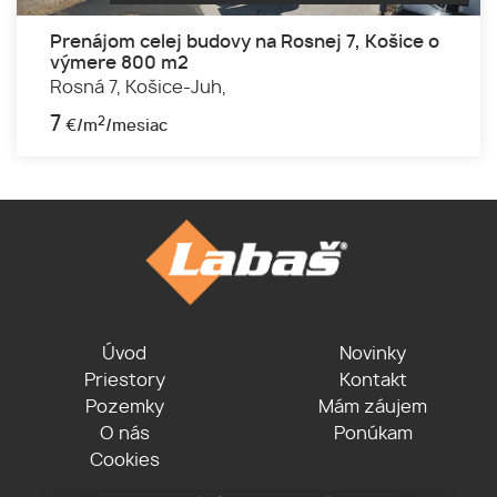
Prenájom celej budovy na Rosnej 7, Košice o
výmere 800 m2
Rosná 7,
Košice-Juh,
7
2
€/m
/mesiac
Úvod
Novinky
Priestory
Kontakt
Pozemky
Mám záujem
O nás
Ponúkam
Cookies