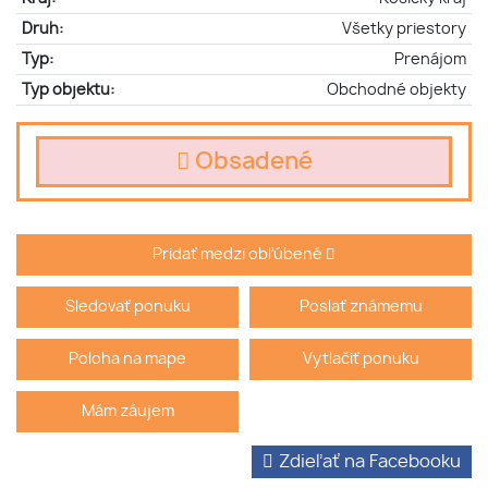
Druh:
Všetky priestory
Typ:
Prenájom
Typ objektu:
Obchodné objekty
Obsadené
Pridať medzi obľúbené
Sledovať ponuku
Poslať známemu
Poloha na mape
Vytlačiť ponuku
Mám záujem
Zdieľať na Facebooku