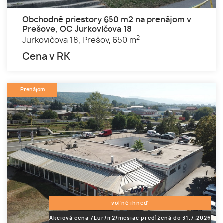
Obchodné priestory 650 m2 na prenájom v
Prešove, OC Jurkovičova 18
2
Jurkovičova 18,
Prešov,
650 m
Cena v RK
Prenájom
voľné ihneď
Akciová cena 7Eur/m2/mesiac predĺžená do 31.7.2026