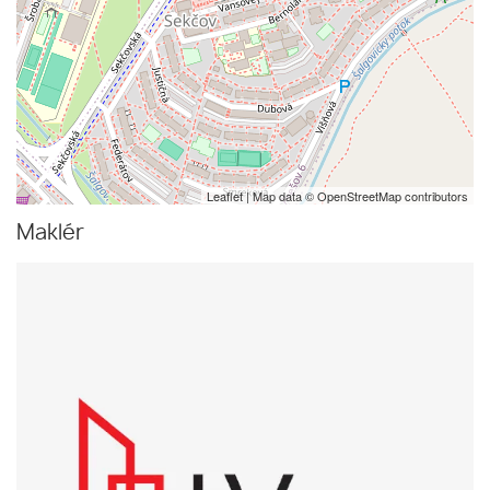
Leaflet
| Map data ©
OpenStreetMap
contributors
Maklér