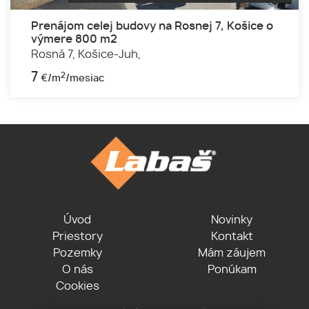
Prenájom celej budovy na Rosnej 7, Košice o
výmere 800 m2
Rosná 7,
Košice-Juh,
7
2
€/m
/mesiac
Úvod
Novinky
Priestory
Kontakt
Pozemky
Mám záujem
O nás
Ponúkam
Cookies