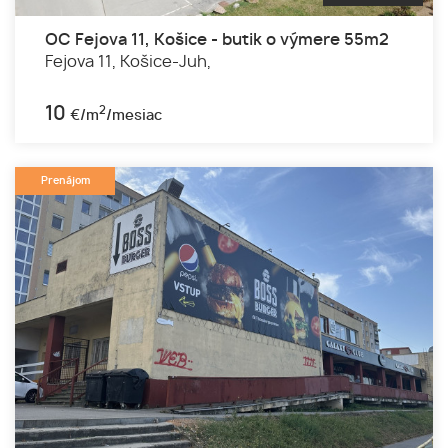
OC Fejova 11, Košice - butik o výmere 55m2
Fejova 11,
Košice-Juh,
10
2
€/m
/mesiac
Prenájom