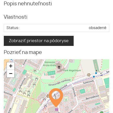
Popis nehnuteľnosti
Vlastnosti
Status:
obsadené
Zobraziť priestor na pôdoryse
Pozrieť na mape
+
−