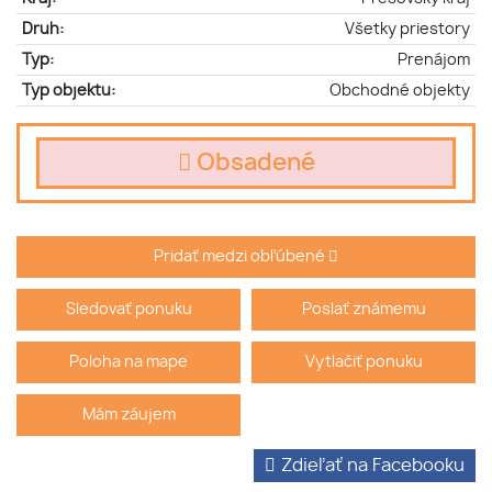
Druh:
Všetky priestory
Typ:
Prenájom
Typ objektu:
Obchodné objekty
Obsadené
Pridať medzi obľúbené
Sledovať ponuku
Poslať známemu
Poloha na mape
Vytlačiť ponuku
Mám záujem
Zdieľať na Facebooku