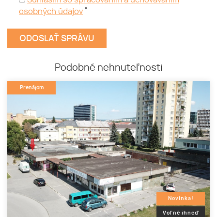
Súhlasím so spracovaním a uchovávaním
*
osobných údajov
Podobné nehnuteľnosti
Prenájom
Novinka!
Voľné ihneď