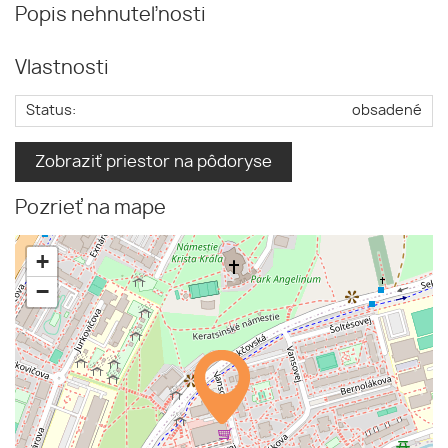
Popis nehnuteľnosti
Vlastnosti
Status:
obsadené
Zobraziť priestor na pôdoryse
Pozrieť na mape
+
−