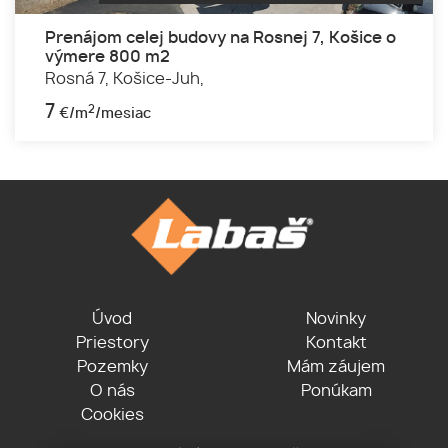
Prenájom celej budovy na Rosnej 7, Košice o
výmere 800 m2
Rosná 7,
Košice-Juh,
7
2
€/m
/mesiac
Úvod
Novinky
Priestory
Kontakt
Pozemky
Mám záujem
O nás
Ponúkam
Cookies