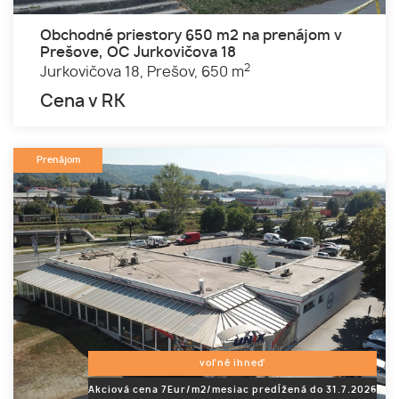
Obchodné priestory 650 m2 na prenájom v
Prešove, OC Jurkovičova 18
2
Jurkovičova 18,
Prešov,
650 m
Cena v RK
Prenájom
voľné ihneď
Akciová cena 7Eur/m2/mesiac predĺžená do 31.7.2026