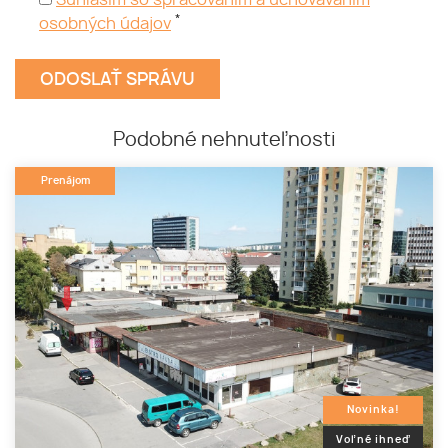
Súhlasím so spracovaním a uchovávaním
*
osobných údajov
Podobné nehnuteľnosti
Prenájom
Novinka!
Voľné ihneď