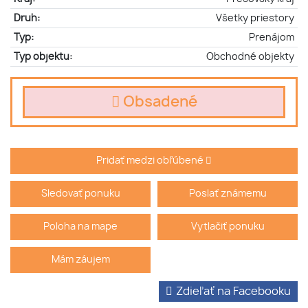
Druh:
Všetky priestory
Typ:
Prenájom
Typ objektu:
Obchodné objekty
Obsadené
Pridať medzi obľúbené
Sledovať ponuku
Poslať známemu
Poloha na mape
Vytlačiť ponuku
Mám záujem
Zdieľať na Facebooku