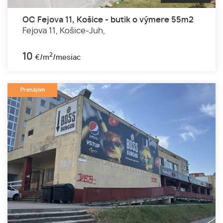
OC Fejova 11, Košice - butik o výmere 55m2
Fejova 11,
Košice-Juh,
10
2
€/m
/mesiac
Prenájom