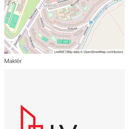
Leaflet
| Map data ©
OpenStreetMap
contributors
Maklér