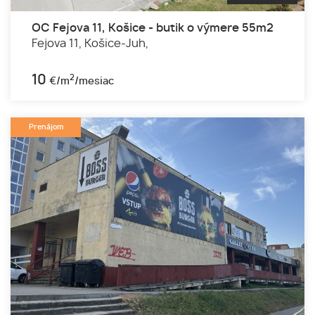
OC Fejova 11, Košice - butik o výmere 55m2
Fejova 11,
Košice-Juh,
10
2
€/m
/mesiac
Prenájom