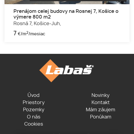
Prenájom celej budovy na Rosnej 7, Košice o
výmere 800 m2
Rosná 7,
Košice-Juh,
7
2
€/m
/mesiac
Úvod
Novinky
Priestory
Kontakt
Pozemky
Mám záujem
O nás
Ponúkam
Cookies