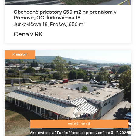
Obchodné priestory 650 m2 na prenájom v
Prešove, OC Jurkovičova 18
2
Jurkovičova 18,
Prešov,
650 m
Cena v RK
Prenájom
voľné ihneď
Akciová cena 7Eur/m2/mesiac predĺžená do 31.7.2026