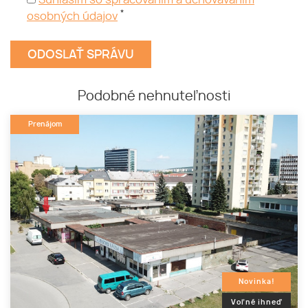
Súhlasím so spracovaním a uchovávaním
*
osobných údajov
Podobné nehnuteľnosti
Prenájom
Novinka!
Voľné ihneď