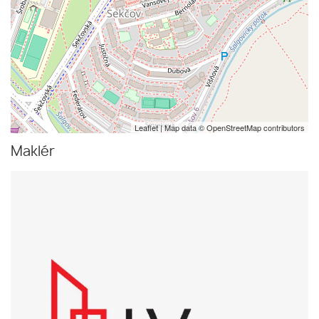
Leaflet
| Map data ©
OpenStreetMap
contributors
Maklér