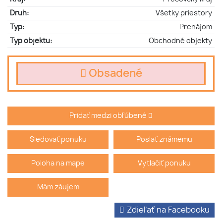
Druh:
Všetky priestory
Typ:
Prenájom
Typ objektu:
Obchodné objekty
Obsadené
Pridať medzi obľúbené
Sledovať ponuku
Poslať známemu
Poloha na mape
Vytlačiť ponuku
Mám záujem
Zdieľať na Facebooku