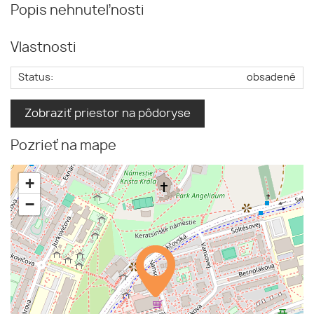
Popis nehnuteľnosti
Vlastnosti
Status:
obsadené
Zobraziť priestor na pôdoryse
Pozrieť na mape
+
−