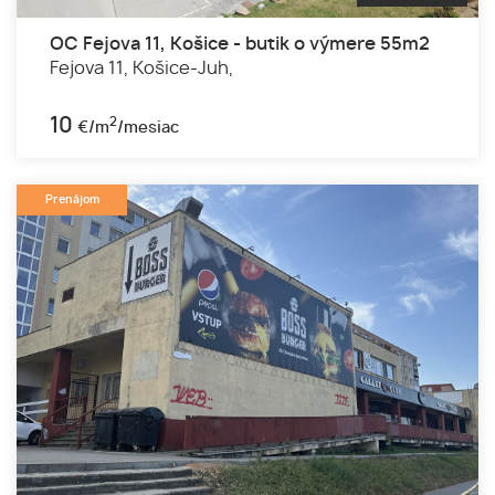
OC Fejova 11, Košice - butik o výmere 55m2
Fejova 11,
Košice-Juh,
10
2
€/m
/mesiac
Prenájom