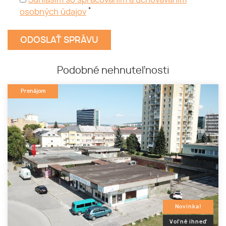
Súhlasím so spracovaním a uchovávaním
*
osobných údajov
Podobné nehnuteľnosti
Prenájom
Novinka!
Voľné ihneď