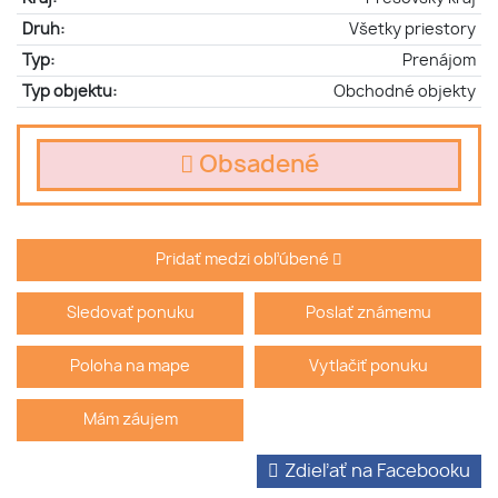
Druh:
Všetky priestory
Typ:
Prenájom
Typ objektu:
Obchodné objekty
Obsadené
Pridať medzi obľúbené
Sledovať ponuku
Poslať známemu
Poloha na mape
Vytlačiť ponuku
Mám záujem
Zdieľať na Facebooku