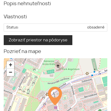
Popis nehnuteľnosti
Vlastnosti
Status:
obsadené
Zobraziť priestor na pôdoryse
Pozrieť na mape
+
−