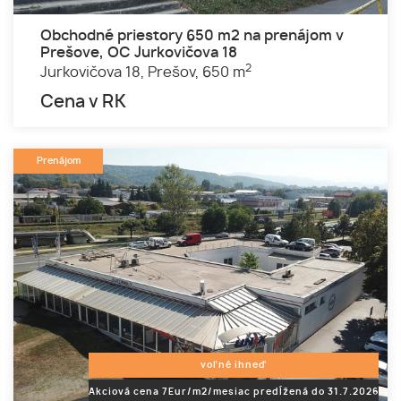
Obchodné priestory 650 m2 na prenájom v
Prešove, OC Jurkovičova 18
2
Jurkovičova 18,
Prešov,
650 m
Cena v RK
Prenájom
voľné ihneď
Akciová cena 7Eur/m2/mesiac predĺžená do 31.7.2026