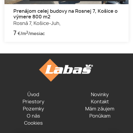
Prenájom celej budovy na Rosnej 7, Košice o
výmere 800 m2
Rosná 7,
Košice-Juh,
7
2
€/m
/mesiac
Úvod
Novinky
Priestory
Kontakt
Pozemky
Mám záujem
O nás
Ponúkam
Cookies