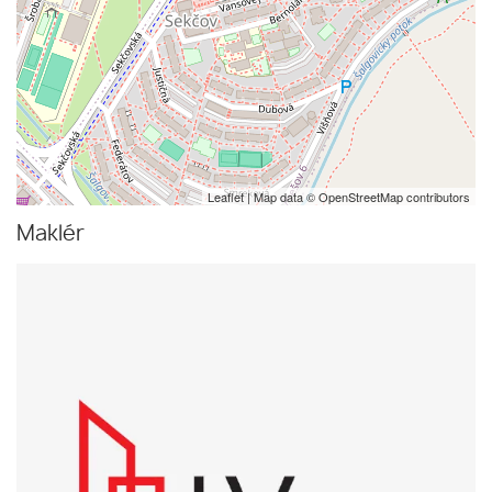
Leaflet
| Map data ©
OpenStreetMap
contributors
Maklér