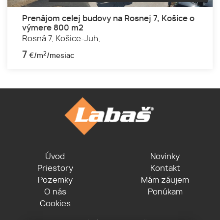
Prenájom celej budovy na Rosnej 7, Košice o
výmere 800 m2
Rosná 7,
Košice-Juh,
7
2
€/m
/mesiac
Úvod
Novinky
Priestory
Kontakt
Pozemky
Mám záujem
O nás
Ponúkam
Cookies