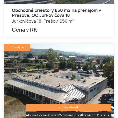
Obchodné priestory 650 m2 na prenájom v
Prešove, OC Jurkovičova 18
2
Jurkovičova 18,
Prešov,
650 m
Cena v RK
Prenájom
voľné ihneď
Akciová cena 7Eur/m2/mesiac predĺžená do 31.7.2026