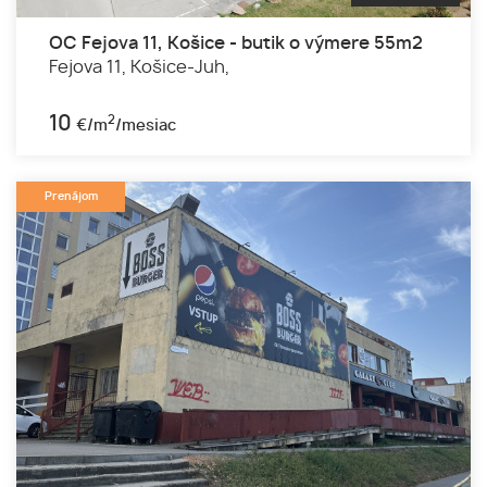
OC Fejova 11, Košice - butik o výmere 55m2
Fejova 11,
Košice-Juh,
10
2
€/m
/mesiac
Prenájom