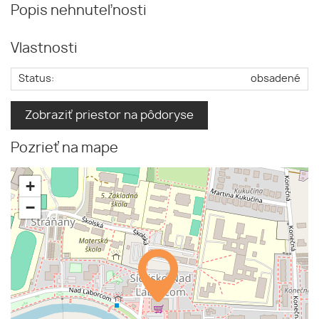
Popis nehnuteľnosti
Vlastnosti
Status:
obsadené
Zobraziť priestor na pôdoryse
Pozrieť na mape
+
−