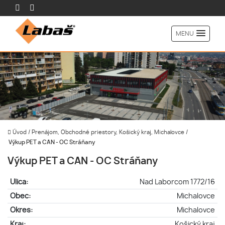
MENU
Úvod
/
Prenájom, Obchodné priestory, Košický kraj, Michalovce
/
Výkup PET a CAN - OC Stráňany
Výkup PET a CAN - OC Stráňany
Ulica:
Nad Laborcom 1772/16
Obec:
Michalovce
Okres:
Michalovce
Kraj:
Košický kraj