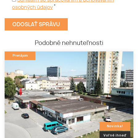
Súhlasím so spracovaním a uchovávaním
*
osobných údajov
Podobné nehnuteľnosti
Prenájom
Novinka!
Voľné ihneď