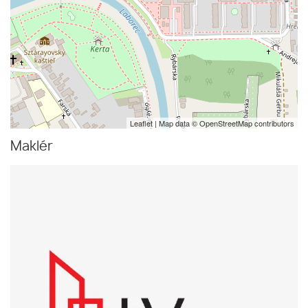
Leaflet
| Map data ©
OpenStreetMap
contributors
Maklér