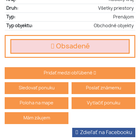
Druh:
Všetky priestory
Typ:
Prenájom
Typ objektu:
Obchodné objekty
Obsadené
Pridať medzi obľúbené
Sledovať ponuku
Poslať známemu
Poloha na mape
Vytlačiť ponuku
Mám záujem
Zdieľať na Facebooku