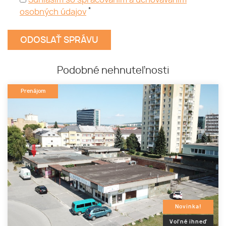
Súhlasím so spracovaním a uchovávaním
*
osobných údajov
Podobné nehnuteľnosti
Prenájom
Novinka!
Voľné ihneď