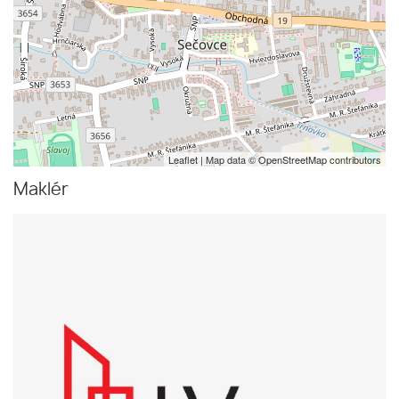
Leaflet
| Map data ©
OpenStreetMap
contributors
Maklér