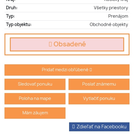
Druh:
Všetky priestory
Typ:
Prenájom
Typ objektu:
Obchodné objekty
Obsadené
Pridať medzi obľúbené
Sledovať ponuku
Poslať známemu
Poloha na mape
Vytlačiť ponuku
Mám záujem
Zdieľať na Facebooku