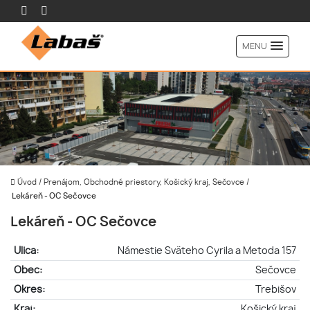
MENU
Úvod
/
Prenájom, Obchodné priestory, Košický kraj, Sečovce
/
Lekáreň - OC Sečovce
Lekáreň - OC Sečovce
Ulica:
Námestie Sväteho Cyrila a Metoda 157
Obec:
Sečovce
Okres:
Trebišov
Kraj:
Košický kraj