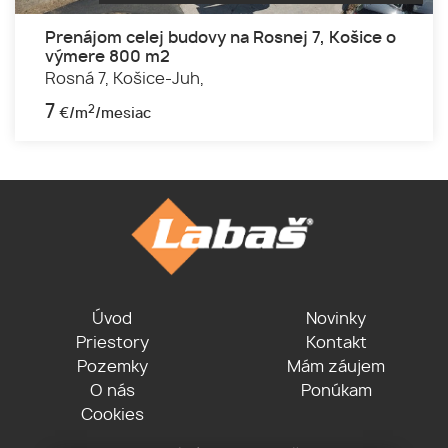
Prenájom celej budovy na Rosnej 7, Košice o
výmere 800 m2
Rosná 7,
Košice-Juh,
7
2
€/m
/mesiac
Úvod
Novinky
Priestory
Kontakt
Pozemky
Mám záujem
O nás
Ponúkam
Cookies