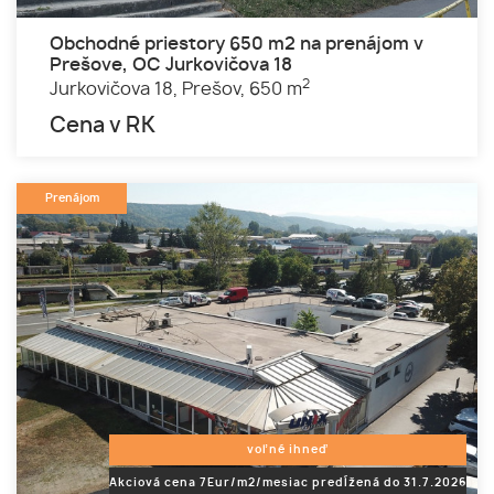
Obchodné priestory 650 m2 na prenájom v
Prešove, OC Jurkovičova 18
2
Jurkovičova 18,
Prešov,
650 m
Cena v RK
Prenájom
voľné ihneď
Akciová cena 7Eur/m2/mesiac predĺžená do 31.7.2026