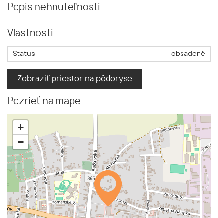
Popis nehnuteľnosti
Vlastnosti
Status:
obsadené
Zobraziť priestor na pôdoryse
Pozrieť na mape
+
−