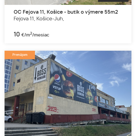
OC Fejova 11, Košice - butik o výmere 55m2
Fejova 11,
Košice-Juh,
10
2
€/m
/mesiac
Prenájom