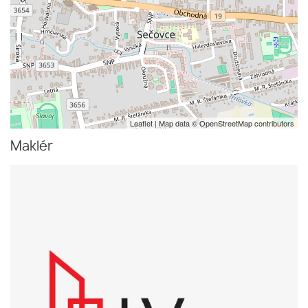
Leaflet
| Map data ©
OpenStreetMap
contributors
Maklér