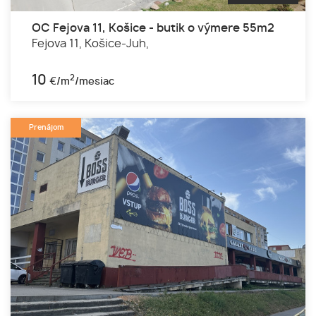
OC Fejova 11, Košice - butik o výmere 55m2
Fejova 11,
Košice-Juh,
10
2
€/m
/mesiac
Prenájom