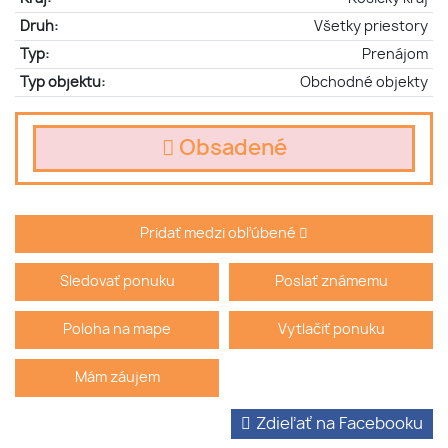
Druh:
Všetky priestory
Typ:
Prenájom
Typ objektu:
Obchodné objekty
Obsadené
Pridať medzi obľúbené
Sledovať ponuku
Poslať známemu
Poloha na mape
Vytlačiť ponuku
Mám záujem
Zdieľať na Facebooku