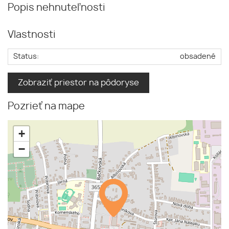
Popis nehnuteľnosti
Vlastnosti
Status:
obsadené
Zobraziť priestor na pôdoryse
Pozrieť na mape
+
−