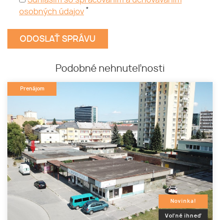
Súhlasím so spracovaním a uchovávaním
*
osobných údajov
Podobné nehnuteľnosti
Prenájom
Novinka!
Voľné ihneď