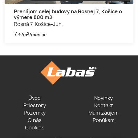
Prenájom celej budovy na Rosnej 7, Košice o
výmere 800 m2
Rosná 7,
Košice-Juh,
7
2
€/m
/mesiac
Úvod
Novinky
Priestory
Kontakt
Pozemky
Mám záujem
O nás
Ponúkam
Cookies