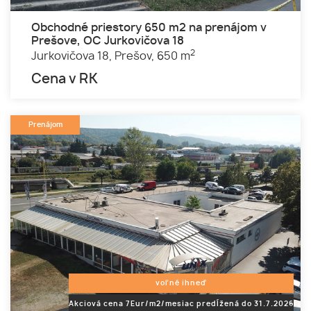
Obchodné priestory 650 m2 na prenájom v
Prešove, OC Jurkovičova 18
2
Jurkovičova 18,
Prešov,
650 m
Cena v RK
Prenájom
voľné ihneď
Akciová cena 7Eur/m2/mesiac predĺžená do 31.7.2026