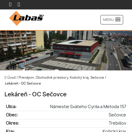
MENU
Úvod
/
Prenájom, Obchodné priestory, Košický kraj, Sečovce
/
Lekáreň - OC Sečovce
Lekáreň - OC Sečovce
Ulica:
Námestie Sväteho Cyrila a Metoda 157
Obec:
Sečovce
Okres:
Trebišov
Kraj:
Košický kraj