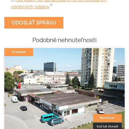
Súhlasím so spracovaním a uchovávaním
*
osobných údajov
Podobné nehnuteľnosti
Prenájom
Novinka!
Voľné ihneď