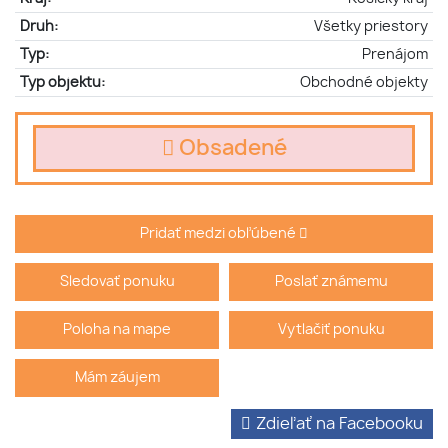
Druh:
Všetky priestory
Typ:
Prenájom
Typ objektu:
Obchodné objekty
Obsadené
Pridať medzi obľúbené
Sledovať ponuku
Poslať známemu
Poloha na mape
Vytlačiť ponuku
Mám záujem
Zdieľať na Facebooku