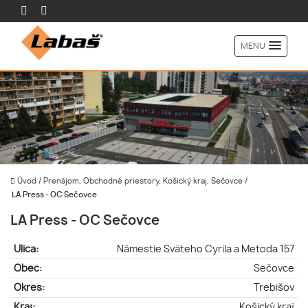
MENU
Úvod
/
Prenájom, Obchodné priestory, Košický kraj, Sečovce
/
LA Press - OC Sečovce
LA Press - OC Sečovce
Ulica:
Námestie Sväteho Cyrila a Metoda 157
Obec:
Sečovce
Okres:
Trebišov
Kraj:
Košický kraj