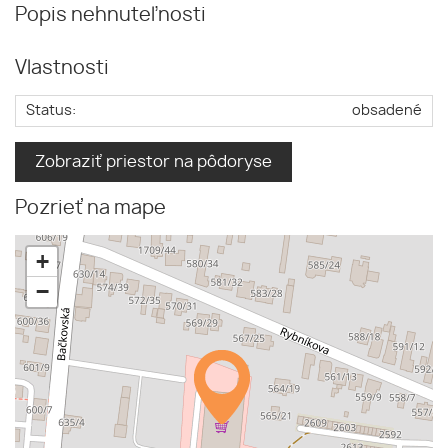
Popis nehnuteľnosti
Vlastnosti
Status:
obsadené
Zobraziť priestor na pôdoryse
Pozrieť na mape
+
−