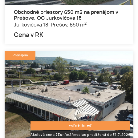
Obchodné priestory 650 m2 na prenájom v
Prešove, OC Jurkovičova 18
2
Jurkovičova 18,
Prešov,
650 m
Cena v RK
Prenájom
voľné ihneď
Akciová cena 7Eur/m2/mesiac predĺžená do 31.7.2026