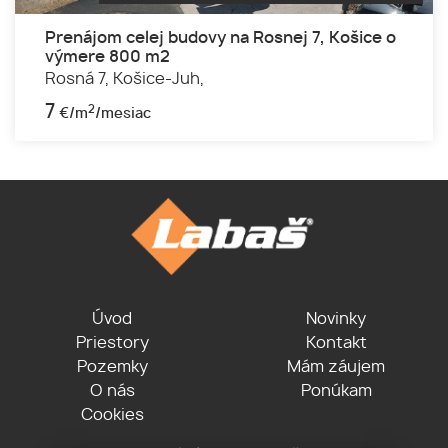
Prenájom celej budovy na Rosnej 7, Košice o
výmere 800 m2
Rosná 7,
Košice-Juh,
7
2
€/m
/mesiac
Úvod
Novinky
Priestory
Kontakt
Pozemky
Mám záujem
O nás
Ponúkam
Cookies