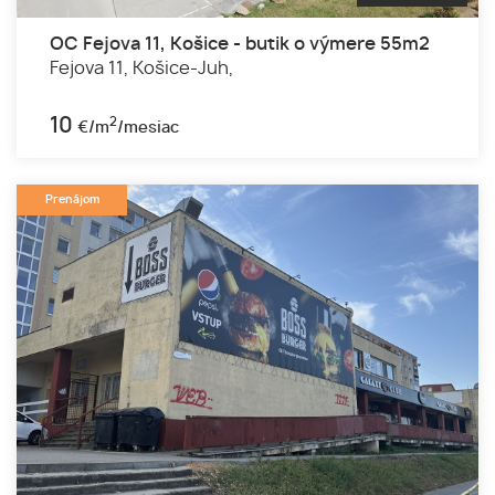
OC Fejova 11, Košice - butik o výmere 55m2
Fejova 11,
Košice-Juh,
10
2
€/m
/mesiac
Prenájom