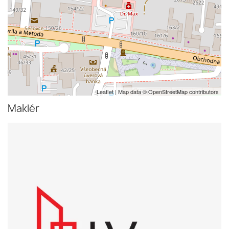
Leaflet
| Map data ©
OpenStreetMap
contributors
Maklér