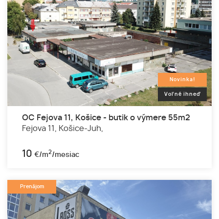
Novinka!
Voľné ihneď
OC Fejova 11, Košice - butik o výmere 55m2
Fejova 11,
Košice-Juh,
10
2
€/m
/mesiac
Prenájom