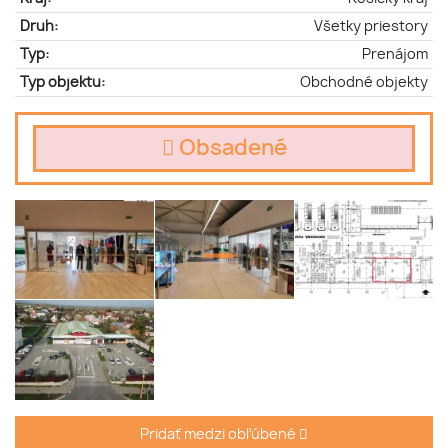
Druh:
Všetky priestory
Typ:
Prenájom
Typ objektu:
Obchodné objekty
Obsadené
Pridať medzi obľúbené