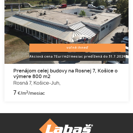
voľné ihneď
Akciová cena 7Eur/m2/mesiac predĺžená do 31.7.2026
Prenájom celej budovy na Rosnej 7, Košice o
výmere 800 m2
Rosná 7,
Košice-Juh,
7
2
€/m
/mesiac