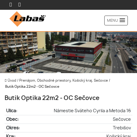
MENU
Úvod
/
Prenájom, Obchodné priestory, Košický kraj, Sečovce
/
Butik Optika 22m2 - OC Sečovce
Butik Optika 22m2 - OC Sečovce
Ulica:
Námestie Sväteho Cyrila a Metoda 16
Obec:
Sečovce
Okres:
Trebišov
Kraj:
Košický kraj