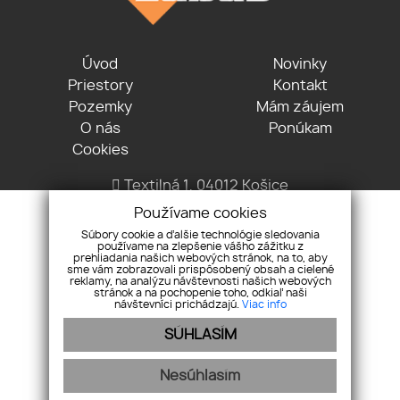
Úvod
Novinky
Priestory
Kontakt
Pozemky
Mám záujem
O nás
Ponúkam
Cookies
Textilná 1, 04012 Košice
+421 915 322 431
Používame cookies
office@lvreality.sk
Súbory cookie a ďalšie technológie sledovania
používame na zlepšenie vášho zážitku z
prehliadania našich webových stránok, na to, aby
sme vám zobrazovali prispôsobený obsah a cielené
reklamy, na analýzu návštevnosti našich webových
stránok a na pochopenie toho, odkiaľ naši
návštevníci prichádzajú.
Viac info
SÚHLASÍM
Pod záštitou
Nesúhlasím
LV reality s.r.o.