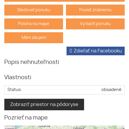
Sledovať ponuku
Poslať známemu
Poloha na mape
Vytlačiť ponuku
Mám záujem
Zdieľať na Facebooku
Popis nehnuteľnosti
Vlastnosti
Status:
obsadené
Zobraziť priestor na pôdoryse
Pozrieť na mape