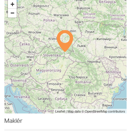
+
−
Leaflet
| Map data ©
OpenStreetMap
contributors
Maklér