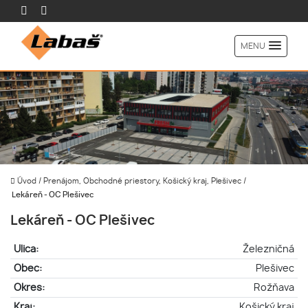
MENU
Úvod
/
Prenájom, Obchodné priestory, Košický kraj, Plešivec
/
Lekáreň - OC Plešivec
Lekáreň - OC Plešivec
Ulica:
Železničná
Obec:
Plešivec
Okres:
Rožňava
Kraj:
Košický kraj