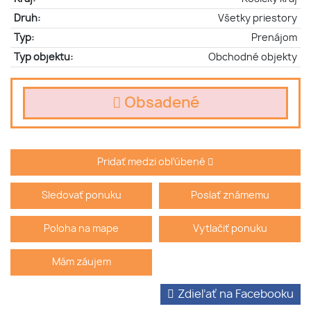
Druh:
Všetky priestory
Typ:
Prenájom
Typ objektu:
Obchodné objekty
Obsadené
Pridať medzi obľúbené
Sledovať ponuku
Poslať známemu
Poloha na mape
Vytlačiť ponuku
Mám záujem
Zdieľať na Facebooku