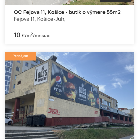
OC Fejova 11, Košice - butik o výmere 55m2
Fejova 11,
Košice-Juh,
10
2
€/m
/mesiac
Prenájom