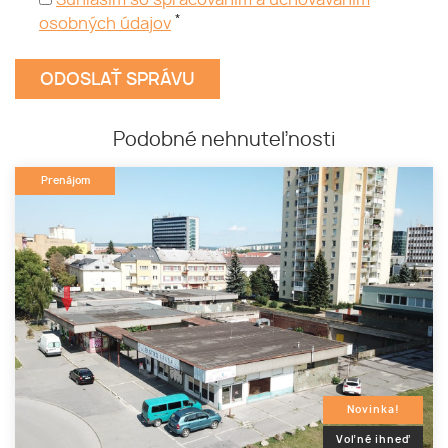
Súhlasím so spracovaním a uchovávaním
*
osobných údajov
Podobné nehnuteľnosti
Prenájom
Novinka!
Voľné ihneď