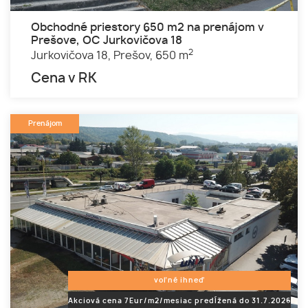
Obchodné priestory 650 m2 na prenájom v
Prešove, OC Jurkovičova 18
2
Jurkovičova 18,
Prešov,
650 m
Cena v RK
Prenájom
voľné ihneď
Akciová cena 7Eur/m2/mesiac predĺžená do 31.7.2026