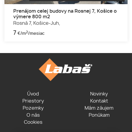
Prenájom celej budovy na Rosnej 7, Košice o
výmere 800 m2
Rosná 7,
Košice-Juh,
7
2
€/m
/mesiac
Úvod
Novinky
Priestory
Kontakt
Pozemky
Mám záujem
O nás
Ponúkam
Cookies