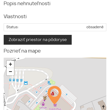
Popis nehnuteľnosti
Vlastnosti
Status:
obsadené
Zobraziť priestor na pôdoryse
Pozrieť na mape
+
−